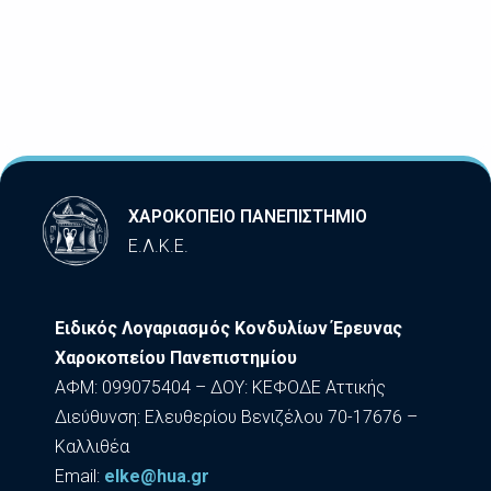
ΧΑΡΟΚΟΠΕΙΟ ΠΑΝΕΠΙΣΤΗΜΙΟ
Ε.Λ.Κ.Ε.
Ειδικός Λογαριασμός Κονδυλίων Έρευνας
Χαροκοπείου Πανεπιστημίου
ΑΦΜ: 099075404 – ΔΟΥ: ΚΕΦΟΔΕ Αττικής
Διεύθυνση: Ελευθερίου Βενιζέλου 70-17676 –
Καλλιθέα
Εmail:
elke@hua.gr