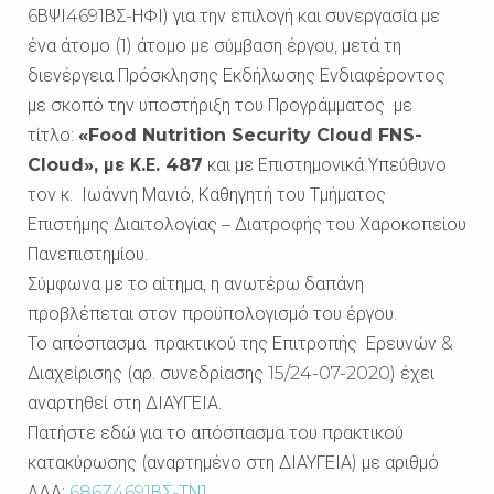
6ΒΨΙ4691ΒΣ-ΗΦΙ) για την επιλογή και συνεργασία με
ένα άτομο (1) άτομο με σύμβαση έργου, μετά τη
διενέργεια Πρόσκλησης Εκδήλωσης Ενδιαφέροντος
με σκοπό την υποστήριξη του Προγράμματος με
τίτλο:
«Food Nutrition Security Cloud FNS-
Cloud», με Κ.Ε. 487
και με Επιστημονικά Υπεύθυνο
τον κ. Ιωάννη Μανιό, Καθηγητή του Τμήματος
Επιστήμης Διαιτολογίας – Διατροφής του Χαροκοπείου
Πανεπιστημίου.
Σύμφωνα με το αίτημα, η ανωτέρω δαπάνη
προβλέπεται στον προϋπολογισμό του έργου.
Το απόσπασμα πρακτικού της Επιτροπής Ερευνών &
Διαχείρισης (αρ. συνεδρίασης 15/24-07-2020) έχει
αναρτηθεί στη ΔΙΑΥΓΕΙΑ.
Πατήστε εδώ για το απόσπασμα του πρακτικού
κατακύρωσης (αναρτημένο στη ΔΙΑΥΓΕΙΑ) με αριθμό
ΑΔΑ:
686Ζ4691ΒΣ-ΤΝ1