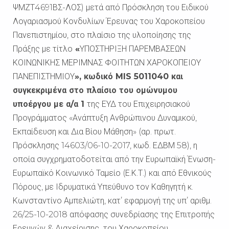
ΨΜΖΤ4691ΒΣ-ΛΟΣ) μετά από Πρόσκληση του Ειδικού
Λογαριασμού Κονδυλίων Έρευνας του Χαροκοπείου
Πανεπιστημίου, στο πλαίσιο της υλοποίησης της
Πράξης με τίτλο
«
ΥΠΟΣΤΗΡΙΞΗ ΠΑΡΕΜΒΑΣΕΩΝ
ΚΟΙΝΩΝΙΚΗΣ ΜΕΡΙΜΝΑΣ ΦΟΙΤΗΤΩΝ ΧΑΡΟΚΟΠΕΙΟΥ
ΠΑΝΕΠΙΣΤΗΜΙΟΥ
», κωδικό
MIS
5011040 και
συγκεκριμένα στο πλαίσιο του ομώνυμου
υποέργου με α/α 1
της ΕΥΔ του Επιχειρησιακού
Προγράμματος «Ανάπτυξη Ανθρώπινου Δυναμικού,
Εκπαίδευση και Δια Βίου Μάθηση» (αρ. πρωτ.
Πρόσκλησης 14603/06-10-2017, κωδ. ΕΔΒΜ 58), η
οποία συγχρηματοδοτείται από την Ευρωπαϊκή Ένωση-
Ευρωπαϊκό Κοινωνικό Ταμείο (Ε.Κ.Τ.) και από Εθνικούς
Πόρους, με Ιδρυματικά Υπεύθυνο τον Καθηγητή κ.
Κωνσταντίνο Αμπελιώτη, κατ’ εφαρμογή της υπ’ αριθμ.
26/25-10-2018 απόφασης συνεδρίασης της Επιτροπής
Ερευνών & Διαχείρισης του Χαροκοπείου