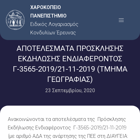
Μετάβαση
ΧΑΡΟΚΟΠΕΙΟ
στο
ΠΑΝΕΠΙΣΤΗΜΙΟ
Menu
περιεχόμενο
Ειδικός Λογαριασμός
Κονδυλίων Έρευνας
ΑΠΟΤΕΛΕΣΜΑΤΑ ΠΡΟΣΚΛΗΣΗΣ
ΕΚΔΗΛΩΣΗΣ ΕΝΔΙΑΦΕΡΟΝΤΟΣ
Γ-3565-2019/21-11-2019 (ΤΜΗΜΑ
ΓΕΩΓΡΑΦΙΑΣ)
23 Σεπτεμβρίου, 2020
Ανακοινώνονται τα αποτελέσματα της Πρόσκλησης
Εκδήλωσης Ενδιαφέροντος Γ-3565-2019/21-11-2019
(με αριθμό ΑΔΑ της ανάρτησης της ΠΕΕ στη ΔΙΑΥΓΕΙΑ: