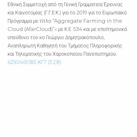
Εθνική Συμμετοχή από τη Γενική Γραμματεία Έρευνας
και Καινοτομίας (Γ.Γ.Ε.Κ.) για το 2019 για το Ευρωπαϊκό
Πρόγραμμα με τίτλο “Aggregate Farming in the
Cloud (AfarCloud)”» με Κ.Ε. 534 και με επιστημονικά
υπεύθυνο τον κο Γεώργιο Δημητρακόπουλο,
Αναπληρωτή Καθηγητή του Τμήματος Πληροφορικής
και Τηλεματικής του Χαροκοπείου Πανεπιστημίου.
6ΖΧ04691ΒΣ-ΚΓ7 (3.2.Β)