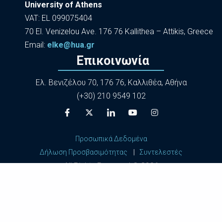
University of Athens
VAT: EL 099075404
70 El. Venizelou Ave. 176 76 Kallithea – Attikis, Greece
Εmail:
elke@hua.gr
Επικοινωνία
Ελ. Βενιζέλου 70, 176 76, Καλλιθέα, Αθήνα
(+30) 210 9549 102
Προσωπικά Δεδομένα
Δήλωση Προσβασιμότητας
|
Συντελεστές
All Rights Reserved ©
2026
Harokopio University of Athens