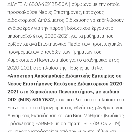
ΔΙΑΥΓΕΙΑ: 68ΘΛ4691ΒΣ-5ΩΛ ) σύμφωνα με την οποία
προσκαλούσε Νέους Επιστήμονες, κατόχους
Διδακτορικού Διπλώματος Ειδίκευσης να εκδηλώσουν
ενδιαφέρον για την παροχή διδακτικού έργου στο
ακαδημαϊκό έτος 2020-2021, για τα μαθήματα που
ορίζονται ανά Επιστημονικό Πεδίο των προπτυχιακών
προγραμμάτων σπουδών των Τμημάτων του
Χαροκοπείου Πανεπιστημίου για το ακαδημαϊκό έτος
2020-2021, στο πλαίσο της Πράξης με τίτλο:
«Απόκτηση Ακαδημαϊκής Διδακτικής Εμπειρίας σε
Νέους Επιστήμονες Κατόχους Διδακτορικού 2020-
2021 στο Χαροκόπειο Πανεπιστήμιο», με κωδικό
ΟΠΣ (MIS) 5067632
, που εκτελείται στο πλαίσιο του
Επιχειρησιακού Προγράμματος «Ανάπτυξη Ανθρώπινου
Δυναμικού, Εκπαίδευση και Δια Βίου Μάθηση» (Κωδικός
Πρόσκλησης ΕΔΒΜ96 με αρ. πρωτ. 1504/18-03-2019),
και συγχρηματοδοτείται από την Ευρωπαϊκή Ένωση