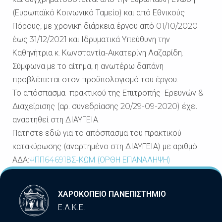
(Ευρωπαϊκό Κοινωνικό Ταμείο) και από Εθνικούς
Πόρους, με χρονική διάρκεια έργου από 01/10/2020
έως 31/12/2021 και Ιδρυματικά Υπεύθυνη την
Καθηγήτρια κ. Κωνσταντία-Αικατερίνη Λαζαρίδη.
Σύμφωνα με το αίτημα, η ανωτέρω δαπάνη
προβλέπεται στον προϋπολογισμό του έργου.
Το απόσπασμα πρακτικού της Επιτροπής Ερευνών &
Διαχείρισης (αρ. συνεδρίασης 20/29-09-2020) έχει
αναρτηθεί στη ΔΙΑΥΓΕΙΑ.
Πατήστε εδώ για το απόσπασμα του πρακτικού
κατακύρωσης (αναρτημένο στη ΔΙΑΥΓΕΙΑ) με αριθμό
ΑΔΑ:
ΨΠΠ64691ΒΣ-ΚΩΜ (ΟΡΘΗ ΕΠΑΝΑΛΗΨΗ)
ΧΑΡΟΚΟΠΕΙΟ ΠΑΝΕΠΙΣΤΗΜΙΟ
Ε.Λ.Κ.Ε.