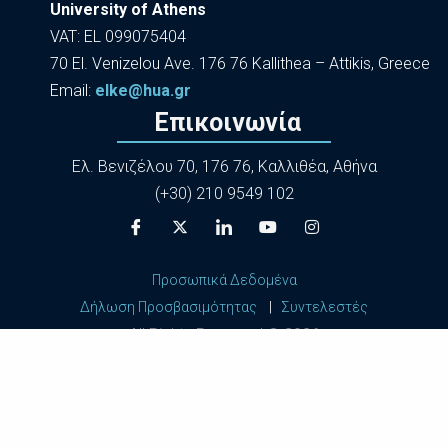
University of Athens
VAT: EL 099075404
70 El. Venizelou Ave. 176 76 Kallithea – Attikis, Greece
Εmail:
elke@hua.gr
Επικοινωνία
Ελ. Βενιζέλου 70, 176 76, Καλλιθέα, Αθήνα
(+30) 210 9549 102
Προσωπικά Δεδομένα
Δήλωση Προσβασιμότητας
|
Συντελεστές
All Rights Reserved ©
2026
Harokopio University of Athens