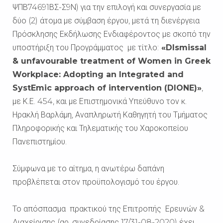
ΨΠΒ74691ΒΣ-Σ9Ν) για την επιλογή και συνεργασία με
δύο (2) άτομα με σύμβαση έργου, μετά τη διενέργεια
Πρόσκλησης Εκδήλωσης Ενδιαφέροντος με σκοπό την
υποστήριξη του Προγράμματος με τίτλο:
«DIsmissal
& unfavourable treatment of Women in Greek
Workplace: Adopting an Integrated and
SystEmic approach of intervention (DIONE)»
,
με Κ.Ε. 454, και με Επιστημονικά Υπεύθυνο τον κ.
Ηρακλή Βαρλάμη, Αναπληρωτή Καθηγητή του Τμήματος
Πληροφορικής και Τηλεματικής του Χαροκοπείου
Πανεπιστημίου.
Σύμφωνα με το αίτημα, η ανωτέρω δαπάνη
προβλέπεται στον προϋπολογισμό του έργου.
Το απόσπασμα πρακτικού της Επιτροπής Ερευνών &
Διαχείρισης (αρ. συνεδρίασης 17/31-08-2020) έχει