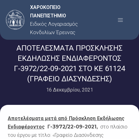
Μετάβαση
ΧΑΡΟΚΟΠΕΙΟ
στο
ΠΑΝΕΠΙΣΤΗΜΙΟ
Menu
περιεχόμενο
Ειδικός Λογαριασμός
Κονδυλίων Έρευνας
ΑΠΟΤΕΛΕΣΜΑΤΑ ΠΡΟΣΚΛΗΣΗΣ
ΕΚΔΗΛΩΣΗΣ ΕΝΔΙΑΦΕΡΟΝΤΟΣ
Γ-3972/22-09-2021 ΣΤΟ ΚΕ 61124
(ΓΡΑΦΕΙΟ ΔΙΑΣΥΝΔΕΣΗΣ)
16 Δεκεμβρίου, 2021
Αποτελέσματα μετά από Πρόσκληση Εκδήλωσης
Ενδιαφέροντος
Γ-3972/22-09-2021,
στο πλαίσιο
του έργου με τίτλο:
«
Γραφείο Διασύνδεσης