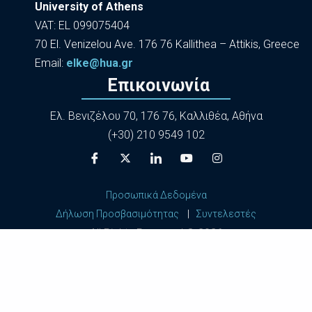
University of Athens
VAT: EL 099075404
70 El. Venizelou Ave. 176 76 Kallithea – Attikis, Greece
Εmail:
elke@hua.gr
Επικοινωνία
Ελ. Βενιζέλου 70, 176 76, Καλλιθέα, Αθήνα
(+30) 210 9549 102
Προσωπικά Δεδομένα
Δήλωση Προσβασιμότητας
|
Συντελεστές
All Rights Reserved ©
2026
Harokopio University of Athens