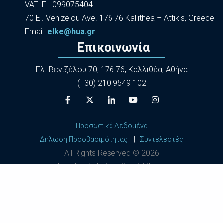
VAT: EL 099075404
70 El. Venizelou Ave. 176 76 Kallithea – Attikis, Greece
Εmail:
elke@hua.gr
Επικοινωνία
Ελ. Βενιζέλου 70, 176 76, Καλλιθέα, Αθήνα
(+30) 210 9549 102
Προσωπικά Δεδομένα
Δήλωση Προσβασιμότητας
|
Συντελεστές
All Rights Reserved ©
2026
Harokopio University of Athens