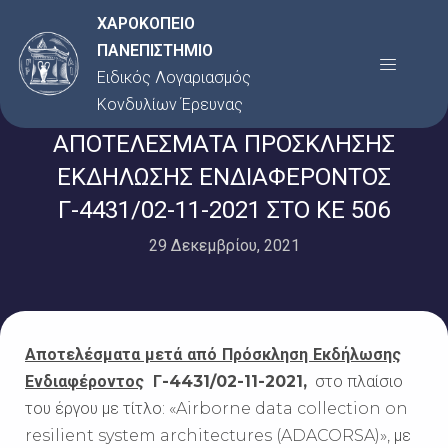
Μετάβαση
ΧΑΡΟΚΟΠΕΙΟ
στο
ΠΑΝΕΠΙΣΤΗΜΙΟ
Menu
περιεχόμενο
Ειδικός Λογαριασμός
Κονδυλίων Έρευνας
ΑΠΟΤΕΛΕΣΜΑΤΑ ΠΡΟΣΚΛΗΣΗΣ
ΕΚΔΗΛΩΣΗΣ ΕΝΔΙΑΦΕΡΟΝΤΟΣ
Γ-4431/02-11-2021 ΣΤΟ ΚΕ 506
29 Δεκεμβρίου, 2021
Αποτελέσματα μετά από Πρόσκληση Εκδήλωσης
Ενδιαφέροντος
Γ-4431/02-11-2021,
στο πλαίσιο
του έργου με τίτλο:
«Airborne data collection on
resilient system architectures (ADACORSA)», με