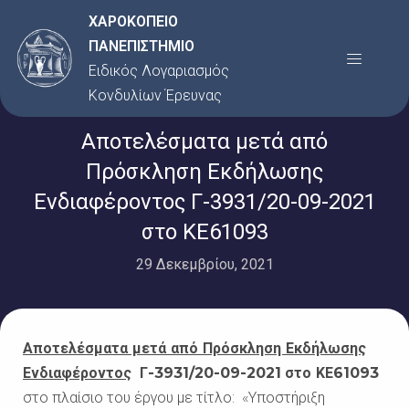
Μετάβαση
ΧΑΡΟΚΟΠΕΙΟ
στο
ΠΑΝΕΠΙΣΤΗΜΙΟ
Menu
περιεχόμενο
Ειδικός Λογαριασμός
Κονδυλίων Έρευνας
Αποτελέσματα μετά από
Πρόσκληση Εκδήλωσης
Ενδιαφέροντος Γ-3931/20-09-2021
στο ΚΕ61093
29 Δεκεμβρίου, 2021
Αποτελέσματα μετά από Πρόσκληση Εκδήλωσης
Ενδιαφέροντος
Γ-3931/20-09-2021
στο ΚΕ61093
στο πλαίσιο του έργου με τίτλο:
«Υποστήριξη