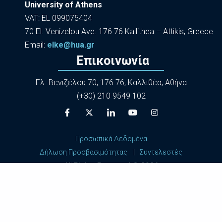
University of Athens
VAT: EL 099075404
70 El. Venizelou Ave. 176 76 Kallithea – Attikis, Greece
Εmail:
elke@hua.gr
Επικοινωνία
Ελ. Βενιζέλου 70, 176 76, Καλλιθέα, Αθήνα
(+30) 210 9549 102
Προσωπικά Δεδομένα
Δήλωση Προσβασιμότητας
|
Συντελεστές
All Rights Reserved ©
2026
Harokopio University of Athens