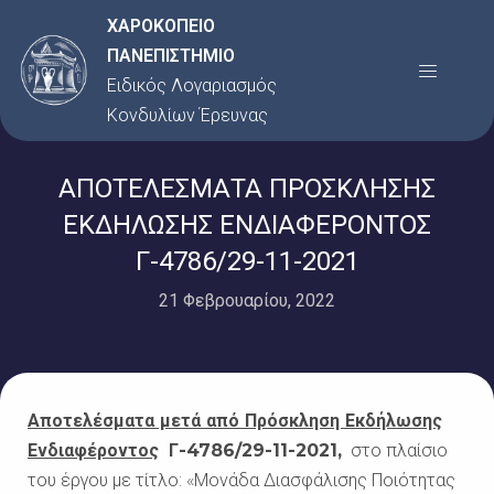
Μετάβαση
ΧΑΡΟΚΟΠΕΙΟ
στο
ΠΑΝΕΠΙΣΤΗΜΙΟ
Menu
περιεχόμενο
Ειδικός Λογαριασμός
Κονδυλίων Έρευνας
ΑΠΟΤΕΛΕΣΜΑΤΑ ΠΡΟΣΚΛΗΣΗΣ
ΕΚΔΗΛΩΣΗΣ ΕΝΔΙΑΦΕΡΟΝΤΟΣ
Γ-4786/29-11-2021
21 Φεβρουαρίου, 2022
Αποτελέσματα μετά από Πρόσκληση Εκδήλωσης
Ενδιαφέροντος
Γ-4786/29-11-2021,
στο πλαίσιο
του έργου με τίτλο:
«Μονάδα Διασφάλισης Ποιότητας