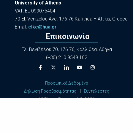
University of Athens
VAT: EL 099075404
70 El. Venizelou Ave. 176 76 Kallithea – Attikis, Greece
Εmail:
elke@hua.gr
Επικοινωνία
Ελ. Βενιζέλου 70, 176 76, Καλλιθέα, Αθήνα
(+30) 210 9549 102
Προσωπικά Δεδομένα
Δήλωση Προσβασιμότητας
|
Συντελεστές
All Rights Reserved ©
2026
Harokopio University of Athens