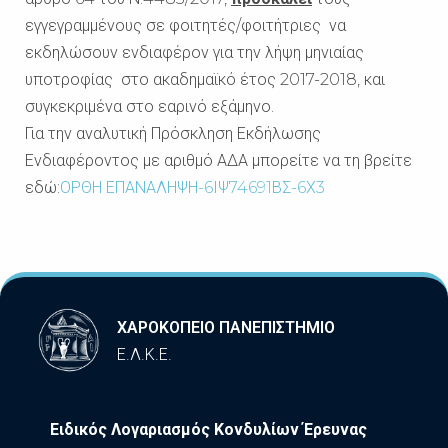
εγγεγραμμένους σε φοιτητές/φοιτήτριες να
εκδηλώσουν ενδιαφέρον για την λήψη μηνιαίας
υποτροφίας στο ακαδημαϊκό έτος 2017-2018, και
συγκεκριμένα στο εαρινό εξάμηνο.
Για την αναλυτική Πρόσκληση Εκδήλωσης
Ενδιαφέροντος με αριθμό ΑΔΑ μπορείτε να τη βρείτε
εδώ:
ΟΡΘΗ ΕΠΑΝΑΛΗΨΗ-6ΙΨ74691ΒΣ-6Χ3
ΧΑΡΟΚΟΠΕΙΟ ΠΑΝΕΠΙΣΤΗΜΙΟ
Ε.Λ.Κ.Ε.
Ειδικός Λογαριασμός Κονδυλίων Έρευνας