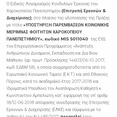
Ο Ειδικός Λογαριασμός Κονδυλίων Έρευνας του
Χαροκοπείου Πανεπιστημίου
(Επιτροπή Ερευνών &
Διαχείρισης)
, στο πλαίσιο της υλοποίησης της Πράξης
με τίτλο
«ΥΠΟΣΤΗΡΙΞΗ ΠΑΡΕΜΒΑΣΕΩΝ ΚΟΙΝΩΝΙΚΗΣ
ΜΕΡΙΜΝΑΣ ΦΟΙΤΗΤΩΝ ΧΑΡΟΚΟΠΕΙΟΥ
ΠΑΝΕΠΙΣΤΗΜΙΟΥ», κωδικό
MIS
5011040
της ΕΥΔ
του Επιχειρησιακού Προγράμματος «Ανάπτυξη
Ανθρώπινου Δυναμικού, Εκπαίδευση και Δια Βίου
Μάθηση» (αρ. πρωτ. Πρόσκλησης 14603/06-10-2017,
κωδ. ΕΔΒΜ 58), η οποία συγχρηματοδοτείται από το
Ευρωπαϊκό Κοινωνικό Ταμείο (Ε.Κ.Τ.) και από Εθνικούς
Πόρους, κατά το ακαδημαϊκό έτος 2017-2018 και
Ιδρυματικά Υπεύθυνο τον Αναπληρωτή Καθηγητή κ.
Κωνσταντίνο Αμπελιώτη, κατ’ εφαρμογή της υπ’ αριθμ.
18/12-06-2018 απόφασης συνεδρίασης της Επιτροπής
Ερευνών & Διαχείρισης (ΕΛΚΕ) και σύμφωνα με το
άρθρο 64 του Ν.4485/2017,
προσκαλεί
τους