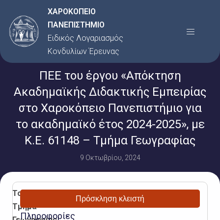
Μετάβαση
ΧΑΡΟΚΟΠΕΙΟ
στο
ΠΑΝΕΠΙΣΤΗΜΙΟ
Menu
περιεχόμενο
Ειδικός Λογαριασμός
Κονδυλίων Έρευνας
ΠΕΕ του έργου «Απόκτηση
Ακαδημαϊκής Διδακτικής Εμπειρίας
στο Χαροκόπειο Πανεπιστήμιο για
το ακαδημαϊκό έτος 2024-2025», με
Κ.Ε. 61148 – Τμήμα Γεωγραφίας
9 Οκτωβρίου, 2024
Το
Πρόσκληση κλειστή
Τμήμα
Πληροφορίες
Γεωγραφίας