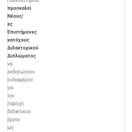
Πανεπιστημίου,
προσκαλεί
Νέους/
ες
Επιστήμονες
κατόχους
Διδακτορικού
Διπλώματος
να
εκδηλώσουν
ενδιαφέρον
για
την
παροχή
διδακτικού
έργου
ως