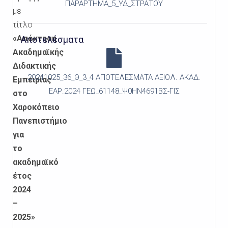
ΠΑΡΑΡΤΗΜΑ_5_ΥΔ_ΣΤΡΑΤΟΥ
με
τίτλο
«Απόκτηση
Αποτελέσματα
Ακαδημαϊκής
Διδακτικής
20241025_36_Θ_3_4 ΑΠΟΤΕΛΕΣΜΑΤΑ ΑΞΙΟΛ. ΑΚΑΔ.
Εμπειρίας
ΕΑΡ.2024 ΓΕΩ_61148_Ψ0ΗΝ4691ΒΣ-ΓΙΣ
στο
Χαροκόπειο
Πανεπιστήμιο
για
το
ακαδημαϊκό
έτος
2024
–
2025»