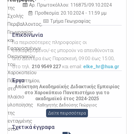
Αρ. Πρωτοκόλλου: 116875/09.10.2024
της
Προθεσμία: 20.10.2024 - 11:59 μμ
Σχολής
Τμήμα Γεωγραφίας
Περιβαλλοντος,
Γεωγραφίας
Επικοινωνία
και
Για περισσότερες πληροφορίες οι
Εφαρμοσμένων
ενδιαφερόμενοι/-ες μπορούν να απευθύνονται
Οικονομικών
από Δευτέρα έως Παρασκευή, 09:00 έως 15:00,
του
στο τηλ.
210 9549 227
και email:
elke_hr@hua.gr
Χαροκοπείου
Έργο
Πανεπιστημίου,
Απόκτηση Ακαδημαϊκής Διδακτικής Εμπειρίας
στο
στο Χαροκόπειο Πανεπιστήμιο για το
πλαίσιο
ακαδημαϊκό έτος 2024-2025
υλοποίησης
Καθηγητής Δεδούσης Γεώργιος
της
Δείτε πειρσσότερα
ενταγμένης
Σχετικά έγγραφα
στο