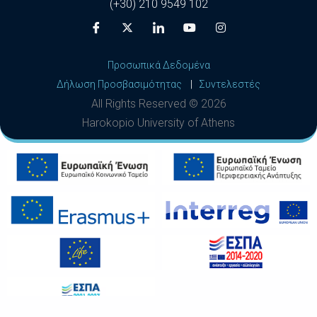
(+30) 210 9549 102
Προσωπικά Δεδομένα
Δήλωση Προσβασιμότητας
|
Συντελεστές
All Rights Reserved ©
2026
Harokopio University of Athens