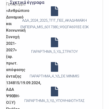
Σχετικά έγγραφα
Πρόγραμμα
«Ανθρώπινο
Δυναμικό
ΑΔΑ_2024_2025_ΤΠΤ_ΠΕΕ_ΑΚΑΔΗΜΑΪΚΗ
και
ΕΜΠΕΙΡΙΑ_MIS_6017380_ΨΘΩΠ4691ΒΣ-Ε0Κ
Κοινωνική
Συνοχή
2021-
2027»
ΠΑΡΑΡΤΗΜΑ_5_ΥΔ_ΣΤΡΑΤΟΥ
(αρ.
πρωτ.
απόφασης
ένταξης
ΠΑΡΑΡΤΗΜΑ_4_ΥΔ_DE MINIMIS
134815/19.09.2024,
ΑΔΑ
Ψ90ΒΗ-
ΠΑΡΑΡΤΗΜΑ_3_ΥΔ_ΥΠΟΨΗΦΙΟΤΗΤΑΣ
ΟΞΥ)