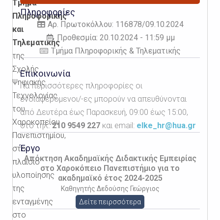
Τμήμα
Πληροφορίες
Πληροφορικής
Αρ. Πρωτοκόλλου: 116878/09.10.2024
και
Προθεσμία: 20.10.2024 - 11:59 μμ
Τηλεματικής
Τμήμα Πληροφορικής & Τηλεματικής
της
Σχολής
Επικοινωνία
Ψηφιακής
Για περισσότερες πληροφορίες οι
Τεχνολογίας
ενδιαφερόμενοι/-ες μπορούν να απευθύνονται
του
από Δευτέρα έως Παρασκευή, 09:00 έως 15:00,
Χαροκοπείου
στο τηλ.
210 9549 227
και email:
elke_hr@hua.gr
Πανεπιστημίου,
Έργο
στο
Απόκτηση Ακαδημαϊκής Διδακτικής Εμπειρίας
πλαίσιο
στο Χαροκόπειο Πανεπιστήμιο για το
υλοποίησης
ακαδημαϊκό έτος 2024-2025
της
Καθηγητής Δεδούσης Γεώργιος
ενταγμένης
Δείτε πειρσσότερα
στο