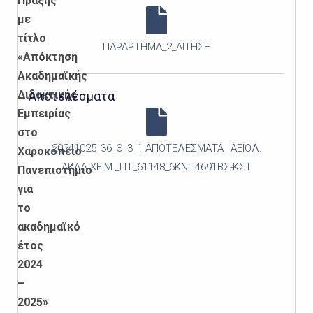
Πράξης
με
τίτλο
ΠΑΡΑΡΤΗΜΑ_2_ΑΙΤΗΣΗ
«Απόκτηση
Ακαδημαϊκής
Διδακτικής
Αποτελέσματα
Εμπειρίας
στο
20241025_36_Θ_3_1 ΑΠΟΤΕΛΕΣΜΑΤΑ _ΑΞΙΟΛ.
Χαροκόπειο
ΑΚΑΔ.ΧΕΙΜ._ΠΤ_61148_6ΚΝΠ4691ΒΣ-ΚΣΤ
Πανεπιστήμιο
για
το
ακαδημαϊκό
έτος
2024
–
2025»