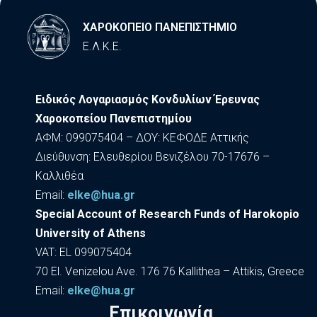
ΧΑΡΟΚΟΠΕΙΟ ΠΑΝΕΠΙΣΤΗΜΙΟ
Ε.Λ.Κ.Ε.
Ειδικός Λογαριασμός Κονδυλίων Έρευνας
Χαροκοπείου Πανεπιστημίου
ΑΦΜ: 099075404 – ΔΟΥ: ΚΕΦΟΔΕ Αττικής
Διεύθυνση: Ελευθερίου Βενιζέλου 70-17676 –
Καλλιθέα
Εmail:
elke@hua.gr
Special Account of Research Funds of Harokopio
University of Athens
VAT: EL 099075404
70 El. Venizelou Ave. 176 76 Kallithea – Attikis, Greece
Εmail:
elke@hua.gr
Επικοινωνία