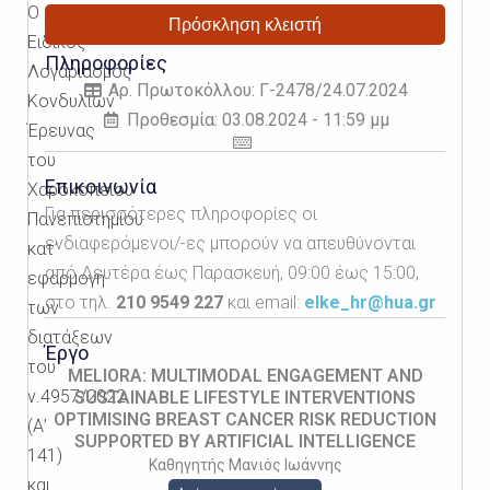
Ο
Πρόσκληση κλειστή
Ειδικός
Πληροφορίες
Λογαριασμός
Αρ. Πρωτοκόλλου: Γ-2478/24.07.2024
Κονδυλίων
Προθεσμία: 03.08.2024 - 11:59 μμ
Έρευνας
του
Επικοινωνία
Χαροκοπείου
Για περισσότερες πληροφορίες οι
Πανεπιστημίου
ενδιαφερόμενοι/-ες μπορούν να απευθύνονται
κατ’
από Δευτέρα έως Παρασκευή, 09:00 έως 15:00,
εφαρμογή
στο τηλ.
210 9549 227
και email:
elke_hr@hua.gr
των
διατάξεων
Έργο
του
MELIORA: MULTIMODAL ENGAGEMENT AND
ν.4957/2022
SUSTAINABLE LIFESTYLE INTERVENTIONS
OPTIMISING BREAST CANCER RISK REDUCTION
(Α’
SUPPORTED BY ARTIFICIAL INTELLIGENCE
141)
Καθηγητής Μανιός Ιωάννης
και