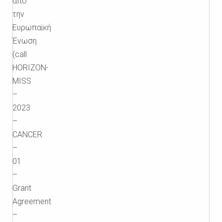
από
την
Ευρωπαϊκή
Ένωση
(call
HORIZON-
MISS
–
2023
–
CANCER
–
01
–
Grant
Agreement
–