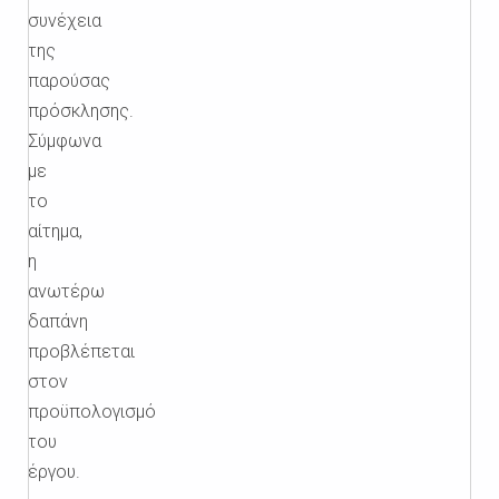
συνέχεια
της
παρούσας
πρόσκλησης.
Σύμφωνα
με
το
αίτημα,
η
ανωτέρω
δαπάνη
προβλέπεται
στον
προϋπολογισμό
του
έργου.