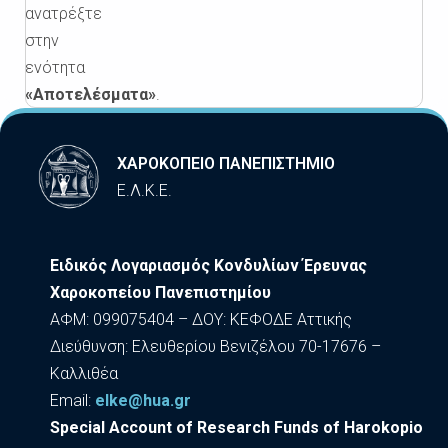
ανατρέξτε
στην
ενότητα
«Αποτελέσματα»
.
ΧΑΡΟΚΟΠΕΙΟ ΠΑΝΕΠΙΣΤΗΜΙΟ
Ε.Λ.Κ.Ε.
Ειδικός Λογαριασμός Κονδυλίων Έρευνας
Χαροκοπείου Πανεπιστημίου
ΑΦΜ: 099075404 – ΔΟΥ: ΚΕΦΟΔΕ Αττικής
Διεύθυνση: Ελευθερίου Βενιζέλου 70-17676 –
Καλλιθέα
Εmail:
elke@hua.gr
Special Account of Research Funds of Harokopio