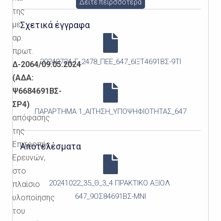
Δείτε πειρσσότερα
της
με
Σχετικά έγγραφα
αρ.
πρωτ.
20240724_Γ_2478_ΠΕΕ_647_6ΙΞΤ4691ΒΣ-9ΤΙ
Δ-2064/09.05.2024
(ΑΔΑ:
Ψ6684691ΒΣ-
ΣΡ4)
ΠΑΡΑΡΤΗΜΑ 1_ΑΙΤΗΣΗ_ΥΠΟΨΗΦΙΟΤΗΤΑΣ_647
απόφασης
της
Επιτροπής
Αποτελέσματα
Ερευνών,
στο
20241022_35_Θ_3_4 ΠΡΑΚΤΙΚΟ ΑΞΙΟΛ.
πλαίσιο
647_9ΟΣ84691ΒΣ-ΜΝΙ
υλοποίησης
του