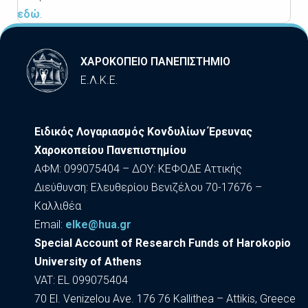
εδώ
.
ΧΑΡΟΚΟΠΕΙΟ ΠΑΝΕΠΙΣΤΗΜΙΟ
Ε.Λ.Κ.Ε.
Ειδικός Λογαριασμός Κονδυλίων Έρευνας
Χαροκοπείου Πανεπιστημίου
ΑΦΜ: 099075404 – ΔΟΥ: ΚΕΦΟΔΕ Αττικής
Διεύθυνση: Ελευθερίου Βενιζέλου 70-17676 –
Καλλιθέα
Εmail:
elke@hua.gr
Special Account of Research Funds of Harokopio
University of Athens
VAT: EL 099075404
70 El. Venizelou Ave. 176 76 Kallithea – Attikis, Greece