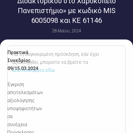
Διδακτορικού στο Χαροκόπειο
Πανεπιστήμιο» με κωδικό MIS
6005098 και ΚΕ 61146
28 Μαΐου, 2024
Πρακτικά
Για τη συγκεκριμένη πρόσκληση, εάν έχει
Συνεδρίας
αξιολογηθεί, μπορείτε να βρείτε τα
09/15.03.2024
αποτελέσματα εδώ
Έγκριση
αποτελεσμάτων
αξιολόγησης
υποψηφιοτήτων
σε
συνέχεια
Πρόσκλησης