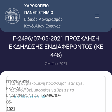
Μετάβαση
ΧΑΡΟΚΟΠΕΙΟ
στο
ΠΑΝΕΠΙΣΤΗΜΙΟ
Menu
περιεχόμενο
Ειδικός Λογαριασμός
Κονδυλίων Έρευνας
Γ-2496/07-05-2021 ΠΡΟΣΚΛΗΣΗ
ΕΚΔΗΛΩΣΗΣ ΕΝΔΙΑΦΕΡΟΝΤΟΣ (KE
448)
7 Μαΐου, 2021
ΠΡΟΣΚΛΗΣΗ
Για τη συγκεκριμένη πρόσκληση, εάν έχει
ΕΚΔΗΛΩΣΗΣ
αξιολογηθεί, μπορείτε να βρείτε τα
ΕΝΔΙΑΦΕΡΟΝΤΟΣ
Γ-2496/07-
αποτελέσματα εδώ
05-
2021