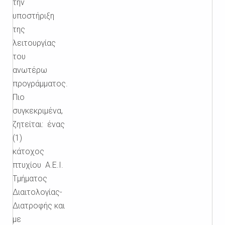
την
υποστήριξη
της
λειτουργίας
του
ανωτέρω
προγράμματος.
Πιο
συγκεκριμένα,
ζητείται: ένας
(1)
κάτοχος
πτυχίου Α.Ε.Ι.
Τμήματος
Διαιτολογίας-
Διατροφής
και
με