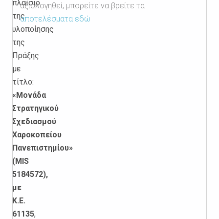
πλαίσιο
αξιολογηθεί, μπορείτε να βρείτε τα
της
αποτελέσματα εδώ
υλοποίησης
της
Πράξης
με
τίτλο:
«Μονάδα
Στρατηγικού
Σχεδιασμού
Χαροκοπείου
Πανεπιστημίου»
(MIS
5184572),
με
Κ.Ε.
61135
,