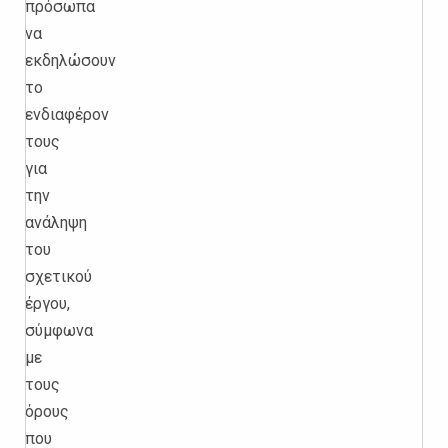
πρόσωπα
να
εκδηλώσουν
το
ενδιαφέρον
τους
για
την
ανάληψη
του
σχετικού
έργου,
σύμφωνα
με
τους
όρους
που