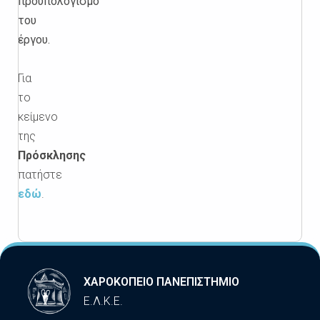
προϋπολογισμό
του
έργου.
Για
το
κείμενο
της
Πρόσκλησης
πατήστε
εδώ
.
ΧΑΡΟΚΟΠΕΙΟ ΠΑΝΕΠΙΣΤΗΜΙΟ
Ε.Λ.Κ.Ε.