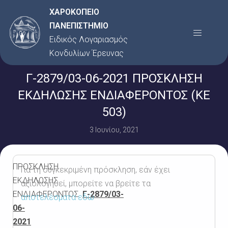
Μετάβαση
ΧΑΡΟΚΟΠΕΙΟ
στο
ΠΑΝΕΠΙΣΤΗΜΙΟ
Menu
περιεχόμενο
Ειδικός Λογαριασμός
Κονδυλίων Έρευνας
Γ-2879/03-06-2021 ΠΡΟΣΚΛΗΣΗ
ΕΚΔΗΛΩΣΗΣ ΕΝΔΙΑΦΕΡΟΝΤΟΣ (KE
503)
3 Ιουνίου, 2021
ΠΡΟΣΚΛΗΣΗ
Για τη συγκεκριμένη πρόσκληση, εάν έχει
ΕΚΔΗΛΩΣΗΣ
αξιολογηθεί, μπορείτε να βρείτε τα
ΕΝΔΙΑΦΕΡΟΝΤΟΣ
Γ-2879/03-
αποτελέσματα εδώ
06-
2021