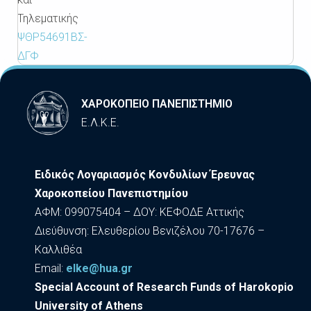
Τηλεματικής
ΨΘΡ54691ΒΣ-
ΔΓΦ
ΧΑΡΟΚΟΠΕΙΟ ΠΑΝΕΠΙΣΤΗΜΙΟ
Ε.Λ.Κ.Ε.
Ειδικός Λογαριασμός Κονδυλίων Έρευνας
Χαροκοπείου Πανεπιστημίου
ΑΦΜ: 099075404 – ΔΟΥ: ΚΕΦΟΔΕ Αττικής
Διεύθυνση: Ελευθερίου Βενιζέλου 70-17676 –
Καλλιθέα
Εmail:
elke@hua.gr
Special Account of Research Funds of Harokopio
University of Athens