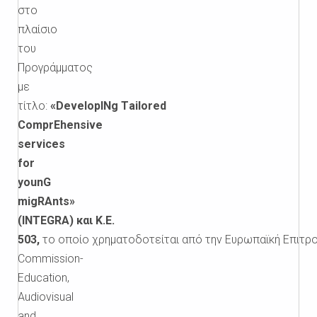
στο
πλαίσιο
του
Προγράμματος
με
τίτλο:
«DevelopINg Τailored
ComprEhensive
services
for
younG
migRAnts»
(INTEGRA) και Κ.Ε.
503,
το οποίο χρηματοδοτείται από την Ευρωπαϊκή Επιτρ
Commission-
Education,
Audiovisual
and