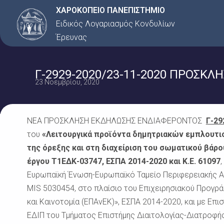
Μετάβαση
ΧΑΡΟΚΟΠΕΙΟ ΠΑΝΕΠΙΣΤΗΜΙΟ
στο
Ειδικός Λογαριασμός Κονδυλίων
περιεχόμενο
Έρευνας
Γ-2929-2020/23-11-2020 ΠΡΟΣΚΛ
23 Νοεμβρίου, 2020
ΝΕΑ ΠΡΟΣΚΛΗΣΗ ΕΚΔΗΛΩΣΗΣ ΕΝΔΙΑΦΕΡΟΝΤΟΣ
Γ-29
του
«Λειτουργικά προϊόντα δημητριακών εμπλουτι
της όρεξης και στη διαχείριση του σωματικού βά
έργου Τ1ΕΔΚ-03747, ΕΣΠΑ 2014-2020 και Κ.Ε.
61097
Ευρωπαϊκή Ένωση-Ευρωπαϊκό Ταμείο Περιφερειακής Αν
MIS 5030454, στο πλαίσιο του Επιχειρησιακού Προγρά
και Καινοτομία (ΕΠΑνΕΚ)», ΕΣΠΑ 2014-2020,
και με Επι
ΕΔΙΠ του Τμήματος
Επιστήμης Διαιτολογίας-Διατροφή