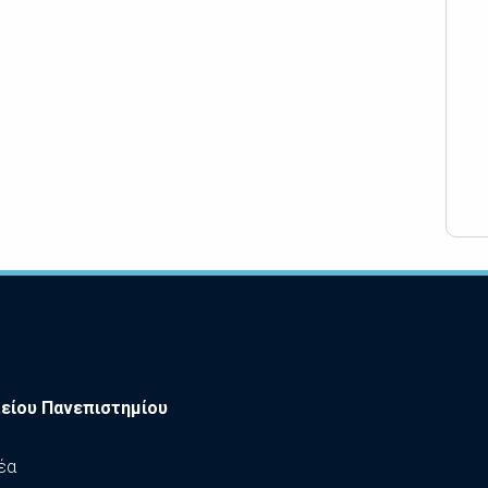
είου Πανεπιστημίου
έα