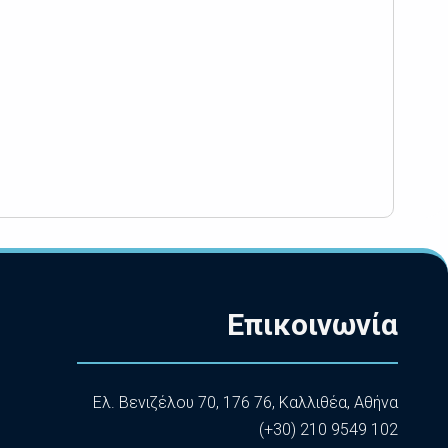
Επικοινωνία
Ελ. Βενιζέλου 70, 176 76, Καλλιθέα, Αθήνα
(+30) 210 9549 102