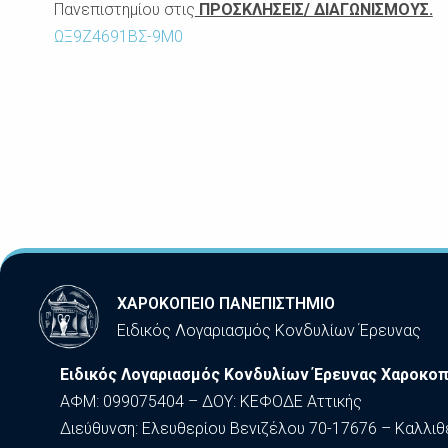
Πανεπιστημίου
στις
ΠΡΟΣΚΛΗΣΕΙΣ/ ΔΙΑΓΩΝΙΣΜΟΥΣ.
ΩΞ9Ζ4691ΒΣ-9Μ0
ΧΑΡΟΚΟΠΕΙΟ ΠΑΝΕΠΙΣΤΗΜΙΟ
Ειδικός Λογαριασμός Κονδυλίων Έρευνας
Ειδικός Λογαριασμός Κονδυλίων Έρευνας Χαροκοπ
ΑΦΜ: 099075404 – ΔΟΥ: ΚΕΦΟΔΕ Αττικής
Διεύθυνση: Ελευθερίου Βενιζέλου 70-17676 – Καλλιθ