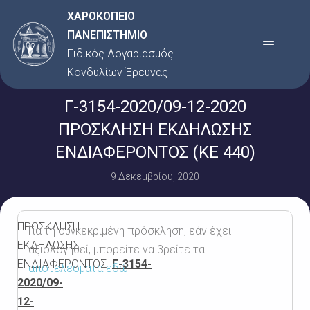
Μετάβαση
ΧΑΡΟΚΟΠΕΙΟ
στο
ΠΑΝΕΠΙΣΤΗΜΙΟ
Menu
περιεχόμενο
Ειδικός Λογαριασμός
Κονδυλίων Έρευνας
Γ-3154-2020/09-12-2020
ΠΡΟΣΚΛΗΣΗ ΕΚΔΗΛΩΣΗΣ
ΕΝΔΙΑΦΕΡΟΝΤΟΣ (KE 440)
9 Δεκεμβρίου, 2020
ΠΡΟΣΚΛΗΣΗ
Για τη συγκεκριμένη πρόσκληση, εάν έχει
ΕΚΔΗΛΩΣΗΣ
αξιολογηθεί, μπορείτε να βρείτε τα
ΕΝΔΙΑΦΕΡΟΝΤΟΣ
Γ-3154-
αποτελέσματα εδώ
2020/09-
12-