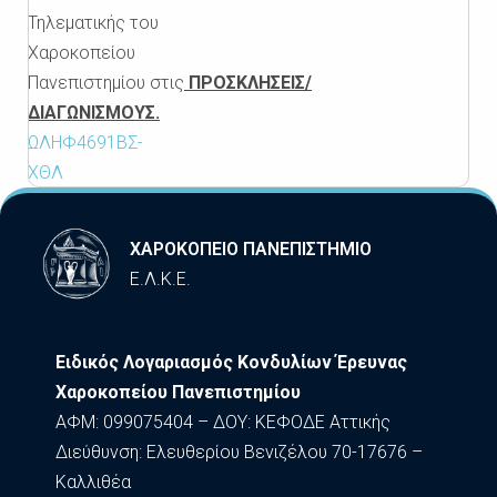
Τηλεματικής
του
Χαροκοπείου
Πανεπιστημίου
στις
ΠΡΟΣΚΛΗΣΕΙΣ/
ΔΙΑΓΩΝΙΣΜΟΥΣ.
ΩΛΗΦ4691ΒΣ-
ΧΘΛ
ΧΑΡΟΚΟΠΕΙΟ ΠΑΝΕΠΙΣΤΗΜΙΟ
Ε.Λ.Κ.Ε.
Ειδικός Λογαριασμός Κονδυλίων Έρευνας
Χαροκοπείου Πανεπιστημίου
ΑΦΜ: 099075404 – ΔΟΥ: ΚΕΦΟΔΕ Αττικής
Διεύθυνση: Ελευθερίου Βενιζέλου 70-17676 –
Καλλιθέα