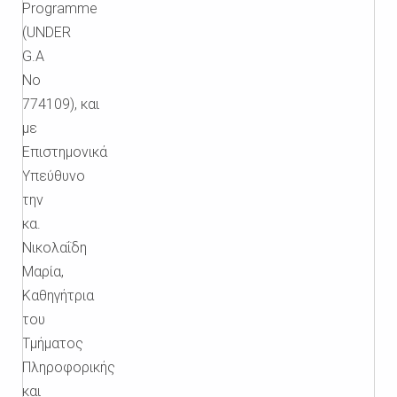
Programme
(UNDER
G.A
No
774109),
και
με
Επιστημονικά
Υπεύθυνο
την
κα.
Νικολαΐδη
Μαρία
,
Καθηγήτρια
του
Τμήματος
Πληροφορικής
και