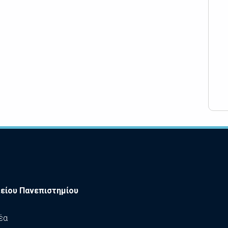
είου Πανεπιστημίου
έα