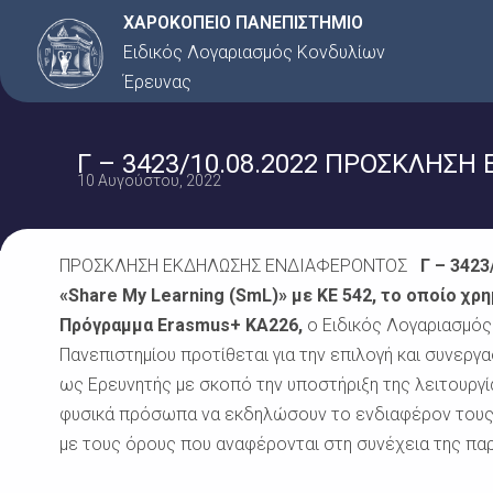
Μετάβαση
ΧΑΡΟΚΟΠΕΙΟ ΠΑΝΕΠΙΣΤΗΜΙΟ
στο
Ειδικός Λογαριασμός Κονδυλίων
περιεχόμενο
Έρευνας
Γ – 3423/10.08.2022 ΠΡΟΣΚΛΗΣΗ
10 Αυγούστου, 2022
ΠΡΟΣΚΛΗΣΗ ΕΚΔΗΛΩΣΗΣ ΕΝΔΙΑΦΕΡΟΝΤΟΣ
Γ – 3423
«
Share
My
Learning
(
SmL
)» με ΚΕ 542, το οποίο χ
Πρόγραμμα
Erasmus
+
KA
226,
ο Ειδικός Λογαριασμό
Πανεπιστημίου προτίθεται για την επιλογή και συνεργ
ως Ερευνητής με σκοπό την υποστήριξη της λειτουργ
φυσικά πρόσωπα να εκδηλώσουν το ενδιαφέρον τους 
με τους όρους που αναφέρονται στη συνέχεια της π