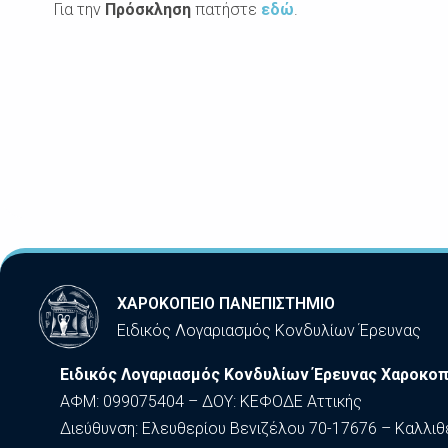
Για την
Πρόσκληση
πατήστε
εδώ
.
ΧΑΡΟΚΟΠΕΙΟ ΠΑΝΕΠΙΣΤΗΜΙΟ
Ειδικός Λογαριασμός Κονδυλίων Έρευνας
Ειδικός Λογαριασμός Κονδυλίων Έρευνας Χαροκοπ
ΑΦΜ: 099075404 – ΔΟΥ: ΚΕΦΟΔΕ Αττικής
Διεύθυνση: Ελευθερίου Βενιζέλου 70-17676 – Καλλιθ