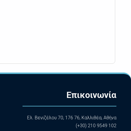
Επικοινωνία
Ελ. Βενιζέλου 70, 176 76, Καλλιθέα, Αθήνα
(+30) 210 9549 102