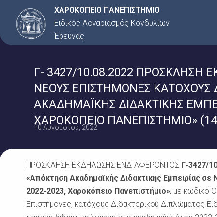
Μετάβαση
ΧΑΡΟΚΟΠΕΙΟ ΠΑΝΕΠΙΣΤΗΜΙΟ
στο
Ειδικός Λογαριασμός Κονδυλίων
περιεχόμενο
Έρευνας
Γ- 3427/10.08.2022 ΠΡΟΣΚΛΗΣΗ
ΝΕΟΥΣ ΕΠΙΣΤΗΜΟΝΕΣ ΚΑΤΟΧΟΥΣ Δ
ΑΚΑΔΗΜΑΪΚΗΣ ΔΙΔΑΚΤΙΚΗΣ ΕΜΠΕΙ
ΧΑΡΟΚΟΠΕΙΟ ΠΑΝΕΠΙΣΤΗΜΙΟ» (1
10 Αυγούστου, 2022
ΠΡΟΣΚΛΗΣΗ ΕΚΔΗΛΩΣΗΣ ΕΝΔΙΑΦΕΡΟΝΤΟΣ
Γ-3427/10
«Απόκτηση Ακαδημαϊκής Διδακτικής Εμπειρίας σε 
2022-2023, Χαροκόπειο Πανεπιστήμιο»
, με κωδικό 
Επιστήμονες, κατόχους Διδακτορικού Διπλώματος Ειδ