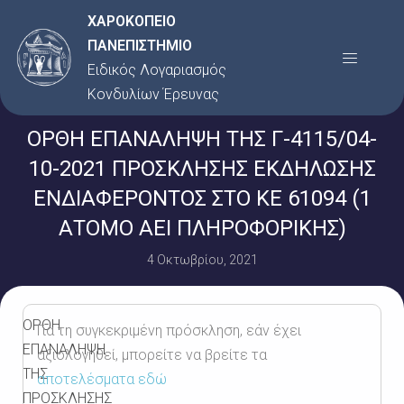
Μετάβαση
ΧΑΡΟΚΟΠΕΙΟ
στο
ΠΑΝΕΠΙΣΤΗΜΙΟ
Menu
περιεχόμενο
Ειδικός Λογαριασμός
Κονδυλίων Έρευνας
ΟΡΘΗ ΕΠΑΝΑΛΗΨΗ ΤΗΣ Γ-4115/04-
10-2021 ΠΡΟΣΚΛΗΣΗΣ ΕΚΔΗΛΩΣΗΣ
ΕΝΔΙΑΦΕΡΟΝΤΟΣ ΣΤΟ ΚΕ 61094 (1
ΑΤΟΜΟ ΑΕΙ ΠΛΗΡΟΦΟΡΙΚΗΣ)
4 Οκτωβρίου, 2021
ΟΡΘΗ
Για τη συγκεκριμένη πρόσκληση, εάν έχει
ΕΠΑΝΑΛΗΨΗ
αξιολογηθεί, μπορείτε να βρείτε τα
ΤΗΣ
αποτελέσματα εδώ
ΠΡΟΣΚΛΗΣΗΣ