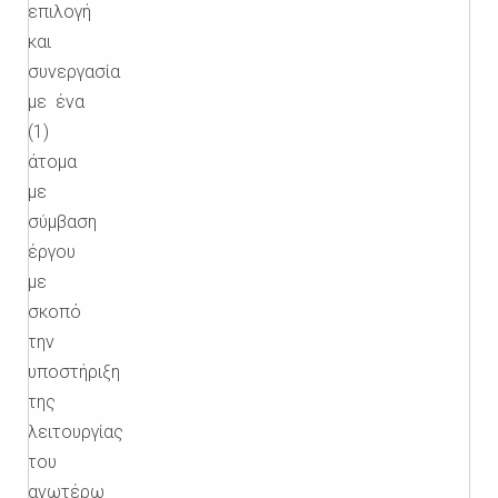
επιλογή
και
συνεργασία
με
ένα
(1)
άτομα
με
σύμβαση
έργου
με
σκοπό
την
υποστήριξη
της
λειτουργίας
του
ανωτέρω