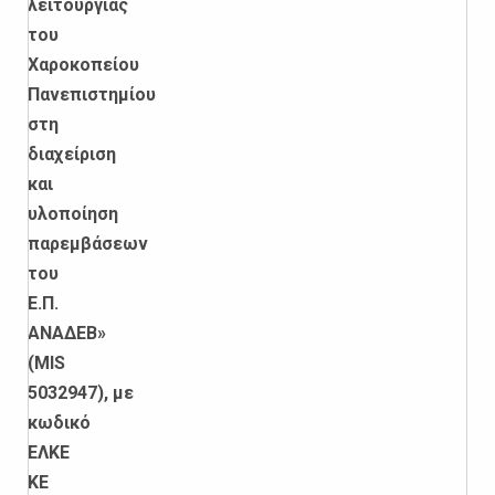
λειτουργίας
του
Χαροκοπείου
Πανεπιστημίου
στη
διαχείριση
και
υλοποίηση
παρεμβάσεων
του
Ε.Π.
ΑΝΑΔΕΒ»
(MIS
5032947), με
κωδικό
ΕΛΚΕ
ΚΕ