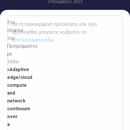
3 Νοεμβρίου, 2022
Στο
Για τη συγκεκριμένη πρόσκληση, εάν έχει
πλαίσιο
αξιολογηθεί, μπορείτε να βρείτε τα
του
αποτελέσματα εδώ
Προγράμματος
με
τίτλο:
«
Adaptive
edge
/
cloud
compute
and
network
continuum
over
a