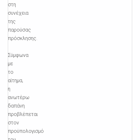
στη
συνέχεια
της
παρούσας
πρόσκλησης.
Σύμφωνα
με
το
αίτημα,
η
ανωτέρω
δαπάνη
προβλέπεται
στον
προϋπολογισμό
του