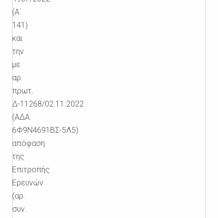
(Α΄
141)
και
την
με
αρ.
πρωτ.
Δ-11268/02.11.2022
(ΑΔΑ:
6Φ9Ν4691ΒΣ-5Λ5)
απόφαση
της
Επιτροπής
Ερευνών
(αρ.
συν.