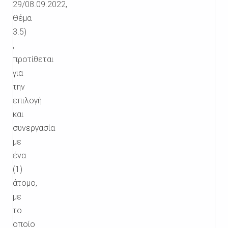
29/08.09.2022,
Θέμα
3.5)
,
προτίθεται
για
την
επιλογή
και
συνεργασία
με
ένα
(1)
άτομο,
με
το
οποίο