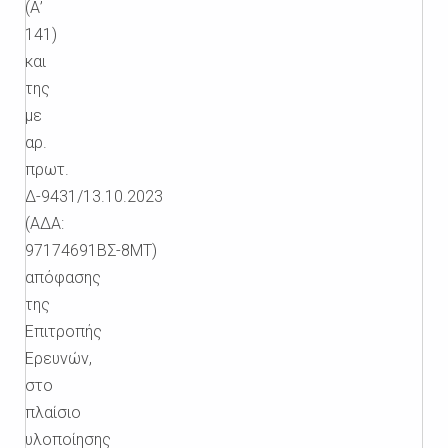
(Α’
141)
και
της
με
αρ.
πρωτ.
Δ-9431/13.10.2023
(ΑΔΑ:
97174691ΒΣ-8ΜΤ)
απόφασης
της
Επιτροπής
Ερευνών,
στο
πλαίσιο
υλοποίησης