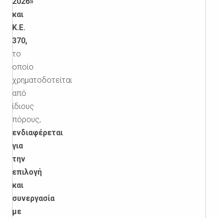
2026»
και
Κ.Ε.
370,
το
οποίο
χρηματοδοτείται
από
ίδιους
πόρους,
ενδιαφέρεται
για
την
επιλογή
και
συνεργασία
με