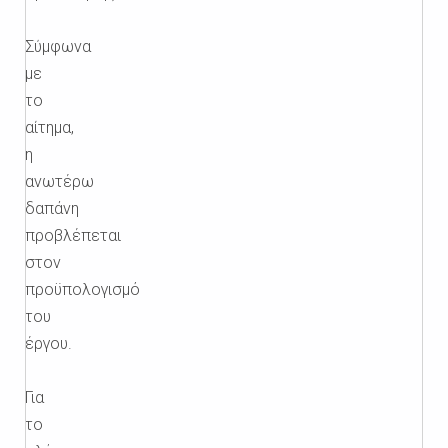
Σύμφωνα
με
το
αίτημα,
η
ανωτέρω
δαπάνη
προβλέπεται
στον
προϋπολογισμό
του
έργου.
Για
το