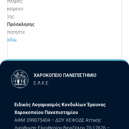
πλήρες
κείμενο
της
Πρόσκλησης
πατήστε
εδώ
.
ΧΑΡΟΚΟΠΕΙΟ ΠΑΝΕΠΙΣΤΗΜΙΟ
Ε.Λ.Κ.Ε.
Ειδικός Λογαριασμός Κονδυλίων Έρευνας
Χαροκοπείου Πανεπιστημίου
ΑΦΜ: 099075404 – ΔΟΥ: ΚΕΦΟΔΕ Αττικής
Διεύθυνση: Ελευθερίου Βενιζέλου 70-17676 –