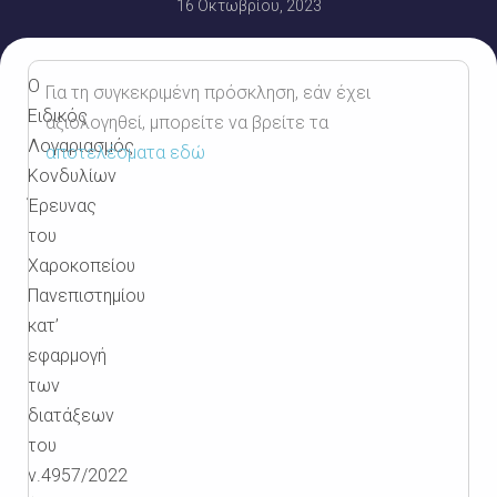
16 Οκτωβρίου, 2023
Ο
Για τη συγκεκριμένη πρόσκληση, εάν έχει
Ειδικός
αξιολογηθεί, μπορείτε να βρείτε τα
Λογαριασμός
αποτελέσματα εδώ
Κονδυλίων
Έρευνας
του
Χαροκοπείου
Πανεπιστημίου
κατ’
εφαρμογή
των
διατάξεων
του
ν.4957/2022