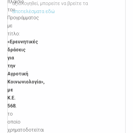
πλαίσιο
αξιολογηθεί, μπορείτε να βρείτε τα
του
αποτελέσματα εδώ
Προγράμματος
με
τίτλο:
«Ερευνητικές
δράσεις
για
την
Αγροτική
Κοινωνιολογία»,
με
Κ.Ε.
568
,
το
οποίο
χρηματοδοτείται