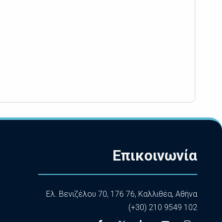
Επικοινωνία
Ελ. Βενιζέλου 70, 176 76, Καλλιθέα, Αθήνα
(+30) 210 9549 102