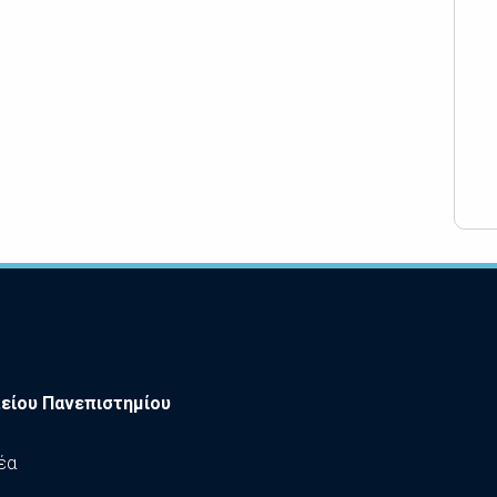
είου Πανεπιστημίου
έα