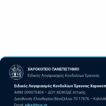
ΧΑΡΟΚΟΠΕΙΟ ΠΑΝΕΠΙΣΤΗΜΙΟ
Ειδικός Λογαριασμός Κονδυλίων Έρευνας
Ειδικός Λογαριασμός Κονδυλίων Έρευνας Χαροκοπ
ΑΦΜ: 099075404 – ΔΟΥ: ΚΕΦΟΔΕ Αττικής
Διεύθυνση: Ελευθερίου Βενιζέλου 70-17676 – Καλλιθ
Εmail:
elke@hua.gr