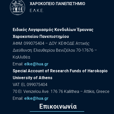
ΧΑΡΟΚΟΠΕΙΟ ΠΑΝΕΠΙΣΤΗΜΙΟ
Ε.Λ.Κ.Ε.
Ειδικός Λογαριασμός Κονδυλίων Έρευνας
Χαροκοπείου Πανεπιστημίου
ΑΦΜ: 099075404 – ΔΟΥ: ΚΕΦΟΔΕ Αττικής
Διεύθυνση: Ελευθερίου Βενιζέλου 70-17676 –
Καλλιθέα
Εmail:
elke@hua.gr
Special Account of Research Funds of Harokopio
University of Athens
VAT: EL 099075404
70 El. Venizelou Ave. 176 76 Kallithea – Attikis, Greece
Εmail:
elke@hua.gr
Επικοινωνία