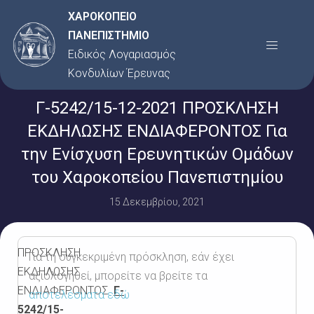
Μετάβαση
ΧΑΡΟΚΟΠΕΙΟ
στο
ΠΑΝΕΠΙΣΤΗΜΙΟ
Menu
περιεχόμενο
Ειδικός Λογαριασμός
Κονδυλίων Έρευνας
Γ-5242/15-12-2021 ΠΡΟΣΚΛΗΣΗ
ΕΚΔΗΛΩΣΗΣ ΕΝΔΙΑΦΕΡΟΝΤΟΣ Για
την Ενίσχυση Ερευνητικών Ομάδων
του Χαροκοπείου Πανεπιστημίου
15 Δεκεμβρίου, 2021
ΠΡΟΣΚΛΗΣΗ
Για τη συγκεκριμένη πρόσκληση, εάν έχει
ΕΚΔΗΛΩΣΗΣ
αξιολογηθεί, μπορείτε να βρείτε τα
ΕΝΔΙΑΦΕΡΟΝΤΟΣ
Γ-
αποτελέσματα εδώ
5242/15-