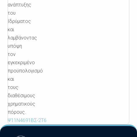
ανάπτυξης
του
Ιδρύματος
και
λαμβάνοντας
υπόψη
τον
εγκεκριμένο
προϋπολογισμό
και
τους
διαθέσιμους
χρηματικούς
πόρους.
Ψ11Ν4691ΒΣ-2Τ6