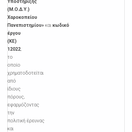
Υποστήριξης
(Μ.Ο.Δ.Υ.)
Χαροκοπείου
Πανεπιστημίου»
και
κωδικό
έργου
(ΚΕ)
12022
,
το
οποίο
χρηματοδοτείται
από
ίδιους
πόρους,
εφαρμόζοντας
την
πολιτική
έρευνας
και