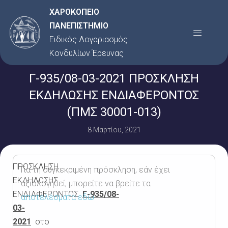
Μετάβαση
ΧΑΡΟΚΟΠΕΙΟ
στο
ΠΑΝΕΠΙΣΤΗΜΙΟ
Menu
περιεχόμενο
Ειδικός Λογαριασμός
Κονδυλίων Έρευνας
Γ-935/08-03-2021 ΠΡΟΣΚΛΗΣΗ
ΕΚΔΗΛΩΣΗΣ ΕΝΔΙΑΦΕΡΟΝΤΟΣ
(ΠΜΣ 30001-013)
8 Μαρτίου, 2021
ΠΡΟΣΚΛΗΣΗ
Για τη συγκεκριμένη πρόσκληση, εάν έχει
ΕΚΔΗΛΩΣΗΣ
αξιολογηθεί, μπορείτε να βρείτε τα
ΕΝΔΙΑΦΕΡΟΝΤΟΣ
Γ-935/08-
αποτελέσματα εδώ
03-
2021
στο