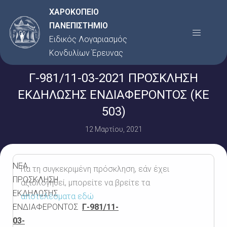
Μετάβαση
ΧΑΡΟΚΟΠΕΙΟ
στο
ΠΑΝΕΠΙΣΤΗΜΙΟ
Menu
περιεχόμενο
Ειδικός Λογαριασμός
Κονδυλίων Έρευνας
Γ-981/11-03-2021 ΠΡΟΣΚΛΗΣΗ
ΕΚΔΗΛΩΣΗΣ ΕΝΔΙΑΦΕΡΟΝΤΟΣ (KE
503)
12 Μαρτίου, 2021
ΝΕΑ
Για τη συγκεκριμένη πρόσκληση, εάν έχει
ΠΡΟΣΚΛΗΣΗ
αξιολογηθεί, μπορείτε να βρείτε τα
ΕΚΔΗΛΩΣΗΣ
αποτελέσματα εδώ
ΕΝΔΙΑΦΕΡΟΝΤΟΣ
Γ-981/11-
03-