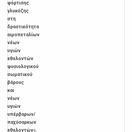
φόρτισης
γλυκόζης
στη
δραστικότητα
αιμοπεταλίων
νέων
υγιών
εθελοντών
φυσιολογικού
σωματικού
βάρους
και
νέων
υγιών
υπέρβαρων/
παχύσαρκων
εθελοντών»
,