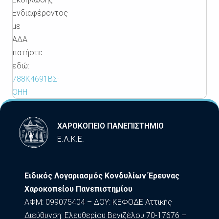
Ενδιαφέροντος
με
ΑΔΑ
πατήστε
εδώ:
788Κ4691ΒΣ-
ΟΗΗ
ΧΑΡΟΚΟΠΕΙΟ ΠΑΝΕΠΙΣΤΗΜΙΟ
Ε.Λ.Κ.Ε.
Ειδικός Λογαριασμός Κονδυλίων Έρευνας
Χαροκοπείου Πανεπιστημίου
ΑΦΜ: 099075404 – ΔΟΥ: ΚΕΦΟΔΕ Αττικής
Διεύθυνση: Ελευθερίου Βενιζέλου 70-17676 –