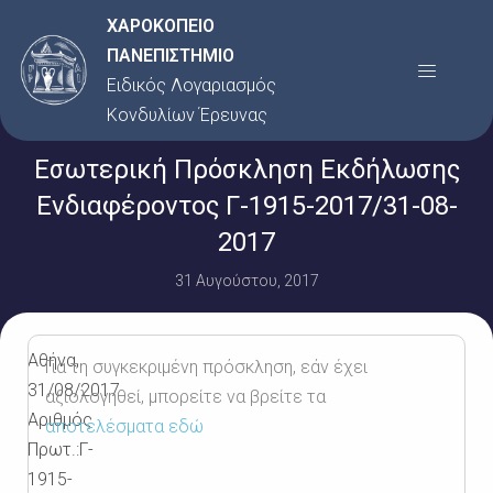
Μετάβαση
ΧΑΡΟΚΟΠΕΙΟ
στο
ΠΑΝΕΠΙΣΤΗΜΙΟ
Menu
περιεχόμενο
Ειδικός Λογαριασμός
Κονδυλίων Έρευνας
Εσωτερική Πρόσκληση Εκδήλωσης
Ενδιαφέροντος Γ-1915-2017/31-08-
2017
31 Αυγούστου, 2017
Αθήνα,
Για τη συγκεκριμένη πρόσκληση, εάν έχει
31/08/2017
αξιολογηθεί, μπορείτε να βρείτε τα
Αριθμός
αποτελέσματα εδώ
Πρωτ.:Γ-
1915-