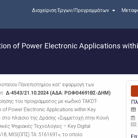
Διαχείριση Έργων/Προγραμμάτων
Μεταφο
on of Power Electronic Applications with
κοπείου Πανεπιστημίου κατ’ εφαρμογή των
ωτ.
Δ-4543/21.10.2024 (ΑΔΑ:
ΡΩΦΘ4691ΒΣ-ΔΗΜ)
οίησης του προγράμματος με κωδικό TAKDT-
Πλ
 of Power Electronic Applications within Key
κε στο πλαίσιο της Δράσης «Συμμετοχή στην Κοινή
ικές Ψηφιακές Τεχνολογίες – Key Digital
618, MIS(ΟΠΣ) ΤΑ: 5161691», το οποίο
Επ