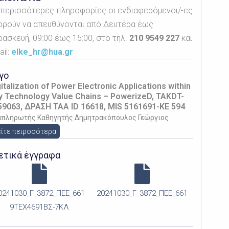
α περισσότερες πληροφορίες οι ενδιαφερόμενοι/-ες
ορούν να απευθύνονται από Δευτέρα έως
ρασκευή, 09:00 έως 15:00, στο τηλ.
210 9549 227
και
il:
elke_hr@hua.gr
γο
italization of Power Electronic Applications within
y Technology Value Chains – PowerizeD, TAKDT-
59063, ΔΡΑΣΗ ΤΑΑ ID 16618, MIS 5161691-ΚΕ 594
απληρωτής Καθηγητής Δημητρακόπουλος Γεώργιος
ίτε πειρσσότερα
ετικά έγγραφα
0241030_Γ_3872_ΠΕΕ_661
20241030_Γ_3872_ΠΕΕ_661
9ΤΕΧ4691ΒΣ-7ΚΛ