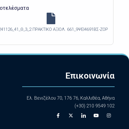
οτελέσματα
241126_41_Θ_3_2 ΠΡΑΚΤΙΚΟ ΑΞΙΟΛ. 661_9ΨΕΙ4691ΒΣ-ΖΟΡ
Επικοινωνία
Ελ. Βενιζέλου 70, 176 76, Καλλιθέα, Αθήνα
(+30) 210 9549 102