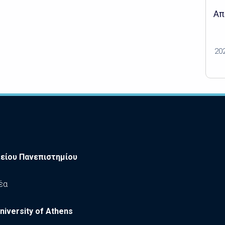
Απ
20
είου Πανεπιστημίου
έα
niversity of Athens