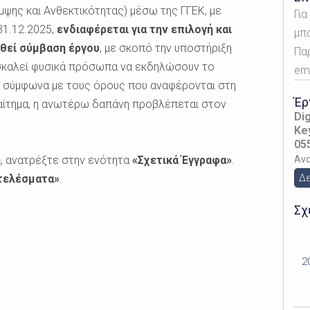
μψης και Ανθεκτικότητας) μέσω της ΓΓΕΚ, με
Γι
31.12.2025,
ενδιαφέρεται για την επιλογή και
μπ
φθεί σύμβαση έργου
, με σκοπό την υποστήριξη
Πα
σκαλεί φυσικά πρόσωπα να εκδηλώσουν το
ema
υ, σύμφωνα με τους όρους που αναφέρονται στη
Έρ
αίτημα, η ανωτέρω δαπάνη προβλέπεται στον
Dig
Ke
05
η
, ανατρέξτε στην ενότητα
«Σχετικά Έγγραφα»
.
Αν
τελέσματα»
.
Δε
Σχ
2