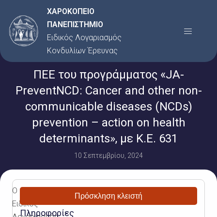
Μετάβαση
ΧΑΡΟΚΟΠΕΙΟ
στο
ΠΑΝΕΠΙΣΤΗΜΙΟ
Menu
περιεχόμενο
Ειδικός Λογαριασμός
Κονδυλίων Έρευνας
ΠΕΕ του προγράμματος «JA-
PreventNCD: Cancer and other non-
communicable diseases (NCDs)
prevention – action on health
determinants», με Κ.Ε. 631
10 Σεπτεμβρίου, 2024
Ο
Πρόσκληση κλειστή
Ειδικός
Πληροφορίες
Λογαριασμός