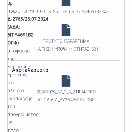
αρ.
πρωτ.
20240910_Γ_3135_ΠΕΕ_631 61ΥΑ4691ΒΣ-Ι0Ζ
Δ-2765/25.07.2024
(ΑΔΑ:
6ΙΤΥ4691ΒΣ-
ΠΡΟΤΥΠΟ_ΠΑΡΑΡΤΗΜΑ
ΟΓΦ)
1_ΑΙΤΗΣΗ_ΥΠΟΨΗΦΙΟΤΗΤΑΣ_631
απόφασης
της
Επιτροπής
Αποτελέσματα
Ερευνών,
στο
πλαίσιο
20241029_37_Θ_3_2 ΠΡΑΚΤΙΚΟ
υλοποίησης
ΑΞΙΟΛ.631_6Υ3Λ4691ΒΣ-ΟΒΒ
του
προγράμματος
με
τίτλο