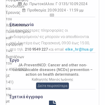
Αρ. Πρωτοκόλλου: Γ-3135/10.09.2024
Κονδυλίων
Προθεσμία: 20.09.2024 - 11:59 μμ
Έρευνας
του
Επικοινωνία
Χαροκοπείου
Για περισσότερες πληροφορίες οι
Πανεπιστημίου
ενδιαφερόμενοι/-ες μπορούν να απευθύνονται
κατ’
από Δευτέρα έως Παρασκευή, 09:00 έως 15:00,
εφαρμογή
στο τηλ.
210 9549 227
και email:
elke_hr@hua.gr
των
διατάξεων
Έργο
του
JA-PreventNCD: Cancer and other non-
ν.4957/2022
communicable diseases (NCDs) prevention –
action on health determinants.
(Α’
Καθηγητής Μανιός Ιωάννης
141)
Δείτε πειρσσότερα
και
της
Σχετικά έγγραφα
με