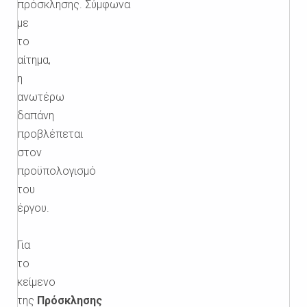
πρόσκλησης. Σύμφωνα
με
το
αίτημα,
η
ανωτέρω
δαπάνη
προβλέπεται
στον
προϋπολογισμό
του
έργου.
Για
το
κείμενο
της
Πρόσκλησης