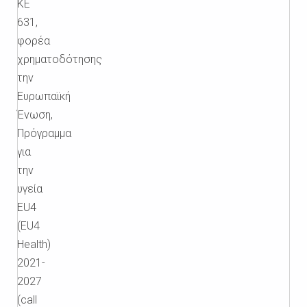
KE
631,
φορέα
χρηματοδότησης
την
Ευρωπαϊκή
Ένωση,
Πρόγραμμα
για
την
υγεία
EU4
(EU4
Health)
2021-
2027
(call