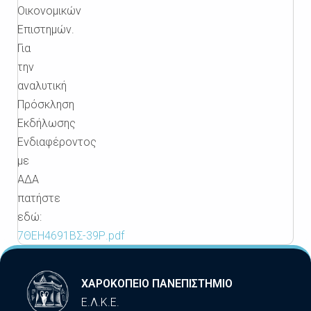
Οικονομικών
Επιστημών.
Για
την
αναλυτική
Πρόσκληση
Εκδήλωσης
Ενδιαφέροντος
με
ΑΔΑ
πατήστε
εδώ:
7ΘΕΗ4691ΒΣ-39Ρ.pdf
ΧΑΡΟΚΟΠΕΙΟ ΠΑΝΕΠΙΣΤΗΜΙΟ
Ε.Λ.Κ.Ε.