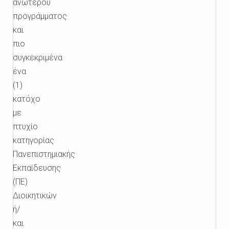
ανωτέρου
προγράμματος
και
πιο
συγκεκριμένα
ένα
(1)
κατόχο
με
πτυχίο
κατηγορίας
Πανεπιστημιακής
Εκπαίδευσης
(ΠΕ)
Διοικητικών
ή/
και