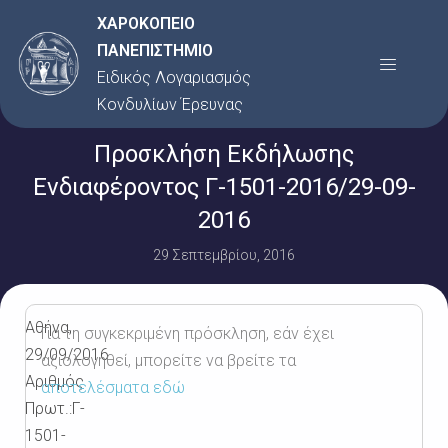
Μετάβαση
ΧΑΡΟΚΟΠΕΙΟ
στο
ΠΑΝΕΠΙΣΤΗΜΙΟ
Menu
περιεχόμενο
Ειδικός Λογαριασμός
Κονδυλίων Έρευνας
Προσκλήση Εκδήλωσης
Ενδιαφέροντος Γ-1501-2016/29-09-
2016
29 Σεπτεμβρίου, 2016
Αθήνα,
Για τη συγκεκριμένη πρόσκληση, εάν έχει
29/09/2016
αξιολογηθεί, μπορείτε να βρείτε τα
Αριθμός
αποτελέσματα εδώ
Πρωτ.:Γ-
1501-