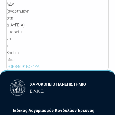
ΑΔΑ
(αναρτημένη
στη
ΔΙΑΥΓΕΙΑ)
μπορείτε
να
τη
βρείτε
εδώ:
ΨΟΒ84691ΒΣ-4ΥΔ
ΧΑΡΟΚΟΠΕΙΟ ΠΑΝΕΠΙΣΤΗΜΙΟ
Ε.Λ.Κ.Ε.
Ειδικός Λογαριασμός Κονδυλίων Έρευνας