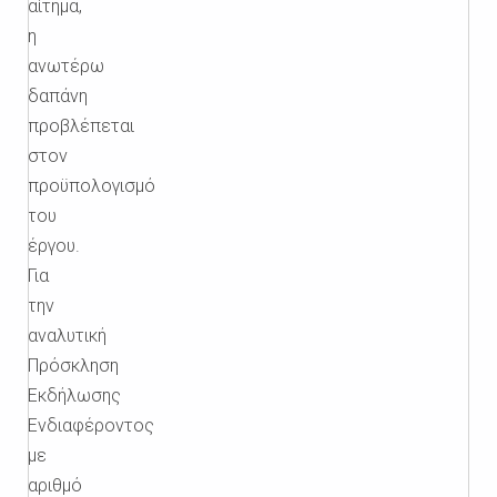
αίτημα,
η
ανωτέρω
δαπάνη
προβλέπεται
στον
προϋπολογισμό
του
έργου.
Για
την
αναλυτική
Πρόσκληση
Εκδήλωσης
Ενδιαφέροντος
με
αριθμό