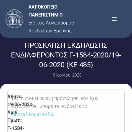
Μετάβαση
ΧΑΡΟΚΟΠΕΙΟ
στο
ΠΑΝΕΠΙΣΤΗΜΙΟ
Menu
περιεχόμενο
Ειδικός Λογαριασμός
Κονδυλίων Έρευνας
ΠΡΟΣΚΛΗΣΗ ΕΚΔΗΛΩΣΗΣ
ΕΝΔΙΑΦΕΡΟΝΤΟΣ Γ-1584-2020/19-
06-2020 (ΚΕ 485)
19 Ιουνίου, 2020
Αθήνα,
Για τη συγκεκριμένη πρόσκληση, εάν έχει
19/06/2020
αξιολογηθεί, μπορείτε να βρείτε τα
Αριθ.
αποτελέσματα εδώ
Πρωτ.:
Γ-1584-