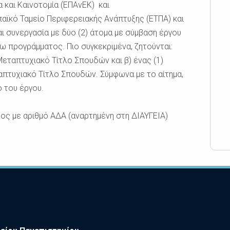
 και Καινοτομία (ΕΠΑνΕΚ) και
ϊκό Ταμείο Περιφερειακής Ανάπτυξης (ΕΤΠΑ) και
αι συνεργασία με δύο (2) άτομα με σύμβαση έργου
ω προγράμματος. Πιο συγκεκριμένα, ζητούνται:
Μεταπτυχιακό Τίτλο Σπουδών και β) ένας (1)
απτυχιακό Τίτλο Σπουδών. Σύμφωνα με το αίτημα,
 του έργου.
ος με αριθμό ΑΔΑ (αναρτημένη στη ΔΙΑΥΓΕΙΑ)