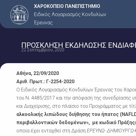
Μετάβαση
ΧΑΡΟΚΟΠΕΙΟ ΠΑΝΕΠΙΣΤΗΜΙΟ
στο
Ειδικός Λογαριασμός Κονδυλίων
περιεχόμενο
Έρευνας
ΠΡΟΣΚΛΗΣΗ ΕΚΔΗΛΩΣΗΣ ΕΝΔΙΑΦΕΡΟ
22 Σεπτεμβρίου, 2020
Αθήνα, 22/09/2020
Αριθ. Πρωτ.: Γ-2254-2020
Ο Ειδικός Λογαριασμός Κονδυλίων Έρευνας του Χαρο
του Ν. 4485/2017 και την απόφαση της συνεδρίασης υ
και Διαχείρισης, στο πλαίσιο του Προγράμματος με τί
αλκοολικής λιπώδους διήθησης του ήπατος (NAFLD
περιβαλλοντικών δεδομένων», με κωδικό Πράξης/ M
οποία έχει ενταχθεί στη Δράση
ΕΡΕΥΝΩ- ΔΗΜΙΟΥΡΓΩ-