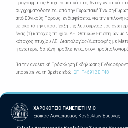
Προγράμματος Επιχειρηματικότητα, Ανταγωνιστικότητα
συγχρηματοδοτείται από την Ευρωπαϊκή Ένωση-Ευρωπα
από Εθνικούς Πόρους, ενδιαφέρεται για την επιλογή κ
με σκοπό την υποστήριξη της λειτουργίας του ανωτέρ
ένας (1) κάτοχος πτυχίου ΑΕΙ Θετικών Επιστημών με 
κάτοχος πτυχίου ΑΕΙ Διαιτολογίας/Διατροφής με Μετ
η ανωτέρω δαπάνη προβλέπεται στον προϋπολογισμό
Για την αναλυτική Πρόσκληση Εκδήλωσης Ενδιαφέροντ
μπορείτε να τη βρείτε εδώ:
ΩΓΗΠ4691ΒΣ-Γ48
ΧΑΡΟΚΟΠΕΙΟ ΠΑΝΕΠΙΣΤΗΜΙΟ
Ειδικός Λογαριασμός Κονδυλίων Έρευνας