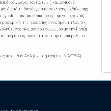
ϊκό Κοινωνικό Ταμείο (ΕΚΤ) και Εθνικούς
α, μετά από τη διενέργεια πρόσκλησης εκδήλωσης
 εργασίας ιδιωτικού δικαίου ορισμένου χρόνου).
Πληροφορικής της ημεδαπής ή ισότιμου τίτλου της
οληθεί στο πλαίσιο του ομώνυμου με την Πράξη
 δαπάνη που προκαλείται από την προκήρυξη της
ος με αριθμό ΑΔΑ (αναρτημένη στη ΔΙΑΥΓΕΙΑ)