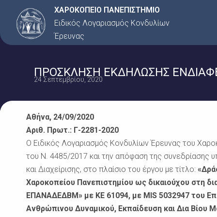
Μετάβαση
ΧΑΡΟΚΟΠΕΙΟ ΠΑΝΕΠΙΣΤΗΜΙΟ
στο
Ειδικός Λογαριασμός Κονδυλίων
περιεχόμενο
Έρευνας
ΠΡΟΣΚΛΗΣΗ ΕΚΔΗΛΩΣΗΣ ΕΝΔΙΑΦΕΡΟ
24 Σεπτεμβρίου, 2020
Αθήνα, 24/09/2020
Αριθ. Πρωτ.: Γ-2281-2020
Ο Ειδικός Λογαριασμός Κονδυλίων Έρευνας του Χαρο
του Ν. 4485/2017 και την απόφαση της συνεδρίασης υ
και Διαχείρισης, στο πλαίσιο του έργου με τίτλο:
«Δρά
Χαροκοπείου Πανεπιστημίου ως δικαιούχου στη δι
ΕΠΑΝΑΔΕΔΒΜ» με ΚΕ 61094, με MIS 5032947 του Ε
Ανθρώπινου Δυναμικού, Εκπαίδευση και Δια Βίου 