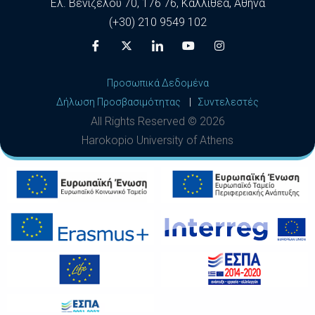
Ελ. Βενιζέλου 70, 176 76, Καλλιθέα, Αθήνα
(+30) 210 9549 102
Προσωπικά Δεδομένα
Δήλωση Προσβασιμότητας
|
Συντελεστές
All Rights Reserved ©
2026
Harokopio University of Athens