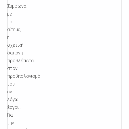
Σύμφωνα
με
το
αίτημα,
η
σχετική
δαπάνη
προβλέπεται
στον
προϋπολογισμό
του
εν
λόγω
έργου.
Για
την