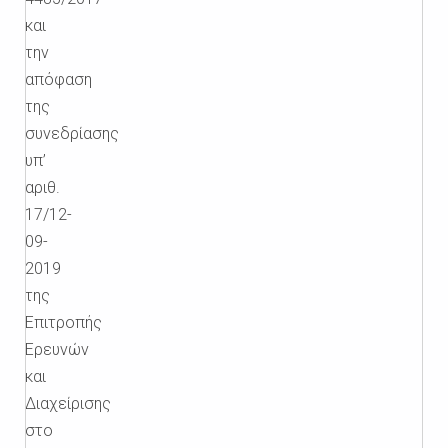
και
την
απόφαση
της
συνεδρίασης
υπ’
αριθ.
17/12-
09-
2019
της
Επιτροπής
Ερευνών
και
Διαχείρισης
στο