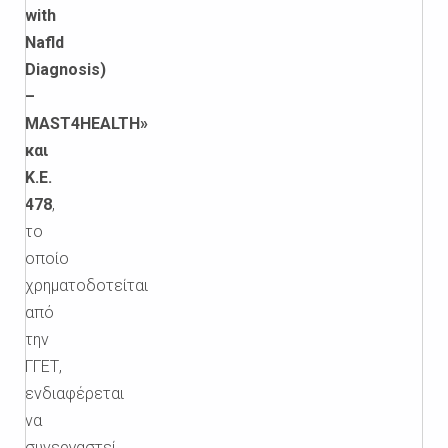
with
Nafld
Diagnosis)
–
MAST4HEALTH»
και
Κ.Ε.
478
,
το
οποίο
χρηματοδοτείται
από
την
ΓΓΕΤ,
ενδιαφέρεται
να
συνεργαστεί