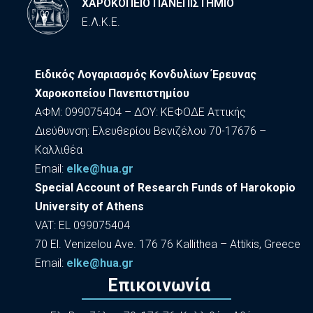
ΧΑΡΟΚΟΠΕΙΟ ΠΑΝΕΠΙΣΤΗΜΙΟ
Ε.Λ.Κ.Ε.
Ειδικός Λογαριασμός Κονδυλίων Έρευνας
Χαροκοπείου Πανεπιστημίου
ΑΦΜ: 099075404 – ΔΟΥ: ΚΕΦΟΔΕ Αττικής
Διεύθυνση: Ελευθερίου Βενιζέλου 70-17676 –
Καλλιθέα
Εmail:
elke@hua.gr
Special Account of Research Funds of Harokopio
University of Athens
VAT: EL 099075404
70 El. Venizelou Ave. 176 76 Kallithea – Attikis, Greece
Εmail:
elke@hua.gr
Επικοινωνία