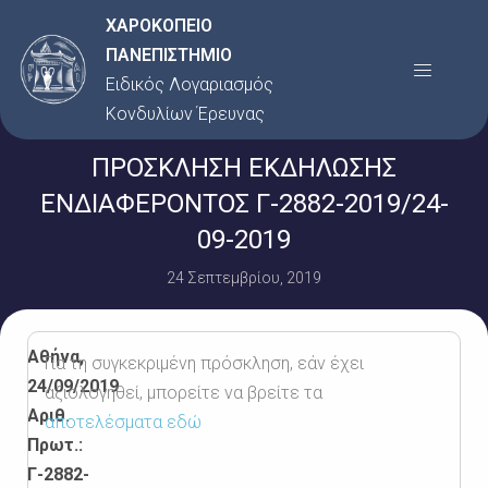
Μετάβαση
ΧΑΡΟΚΟΠΕΙΟ
στο
ΠΑΝΕΠΙΣΤΗΜΙΟ
Menu
περιεχόμενο
Ειδικός Λογαριασμός
Κονδυλίων Έρευνας
ΠΡΟΣΚΛΗΣΗ ΕΚΔΗΛΩΣΗΣ
ΕΝΔΙΑΦΕΡΟΝΤΟΣ Γ-2882-2019/24-
09-2019
24 Σεπτεμβρίου, 2019
Αθήνα,
Για τη συγκεκριμένη πρόσκληση, εάν έχει
24/09/2019
αξιολογηθεί, μπορείτε να βρείτε τα
Αριθ.
αποτελέσματα εδώ
Πρωτ.:
Γ-2882-