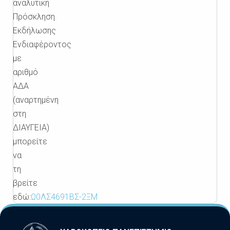
αναλυτική
Πρόσκληση
Εκδήλωσης
Ενδιαφέροντος
με
αριθμό
ΑΔΑ
(αναρτημένη
στη
ΔΙΑΥΓΕΙΑ)
μπορείτε
να
τη
βρείτε
εδώ:
Ω0ΛΣ4691ΒΣ-2ΞΜ