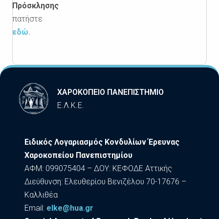
Πρόσκλησης
πατήστε
εδώ.
ΧΑΡΟΚΟΠΕΙΟ ΠΑΝΕΠΙΣΤΗΜΙΟ
Ε.Λ.Κ.Ε.
Ειδικός Λογαριασμός Κονδυλίων Έρευνας
Χαροκοπείου Πανεπιστημίου
ΑΦΜ: 099075404 – ΔΟΥ: ΚΕΦΟΔΕ Αττικής
Διεύθυνση: Ελευθερίου Βενιζέλου 70-17676 –
Καλλιθέα
Εmail:
elke@hua.gr