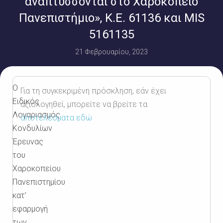
αναπτύσσονται στο Χαροκόπειο
Πανεπιστήμιο», Κ.Ε. 61136 και MIS
5161135
21 Φεβρουαρίου, 2023
Ο
Για τη συγκεκριμένη πρόσκληση, εάν έχει
Ειδικός
αξιολογηθεί, μπορείτε να βρείτε τα
Λογαριασμός
αποτελέσματα εδώ
Κονδυλίων
Έρευνας
του
Χαροκοπείου
Πανεπιστημίου
κατ’
εφαρμογή
των