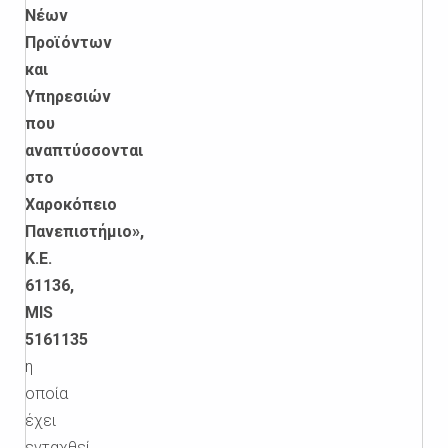
Νέων
Προϊόντων
και
Υπηρεσιών
που
αναπτύσσονται
στο
Χαροκόπειο
Πανεπιστήμιο»
,
Κ.Ε.
61136,
MIS
5161135
η
οποία
έχει
ενταχθεί