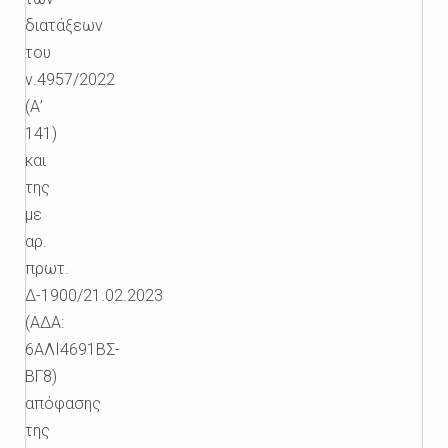
διατάξεων
του
ν.4957/2022
(Α’
141)
και
της
με
αρ.
πρωτ.
Δ-1900/21.02.2023
(ΑΔΑ:
6ΑΛΙ4691ΒΣ-
ΒΓ8)
απόφασης
της