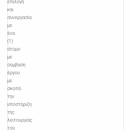
επιλογή
και
συνεργασία
με
ένα
(1)
άτομο
με
σύμβαση
έργου
με
σκοπό
την
υποστήριξη
της
λειτουργίας
του