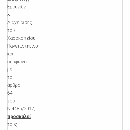
Ερευνών
&
Διαχείρισης
του
Χαροκοπείου
Πανεπιστημίου
και
σύμφωνα
με
το
άρθρο
64
του
Ν.4485/2017,
προσκαλεί
τους