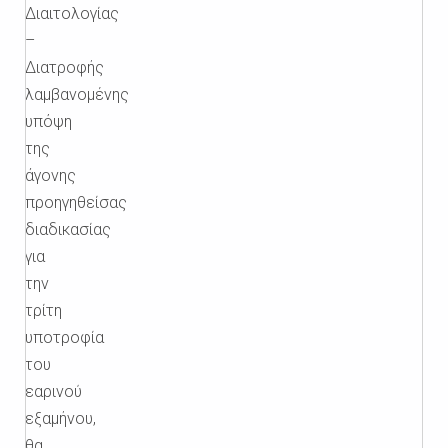
Διαιτολογίας
–
Διατροφής
λαμβανομένης
υπόψη
της
άγονης
προηγηθείσας
διαδικασίας
για
την
τρίτη
υποτροφία
του
εαρινού
εξαμήνου,
θα