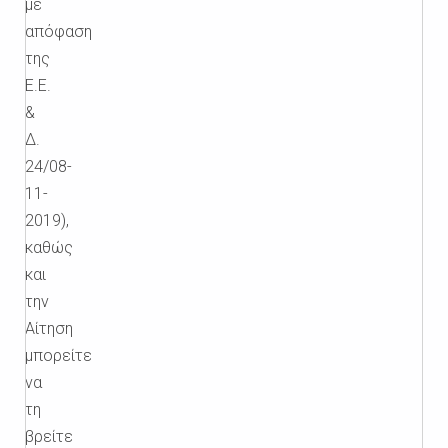
με
απόφαση
της
Ε.Ε.
&
Δ.
24/08-
11-
2019),
καθώς
και
την
Αίτηση
μπορείτε
να
τη
βρείτε