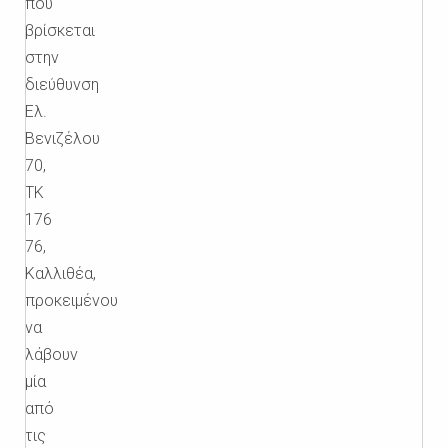
που
βρίσκεται
στην
διεύθυνση
Ελ.
Βενιζέλου
70,
ΤΚ
176
76,
Καλλιθέα,
προκειμένου
να
λάβουν
μία
από
τις