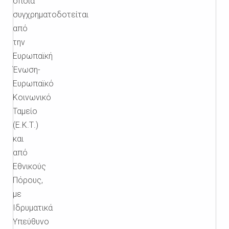
οποία
συγχρηματοδοτείται
από
την
Ευρωπαϊκή
Ένωση-
Ευρωπαϊκό
Κοινωνικό
Ταμείο
(Ε.Κ.Τ.)
και
από
Εθνικούς
Πόρους,
με
Ιδρυματικά
Υπεύθυνο