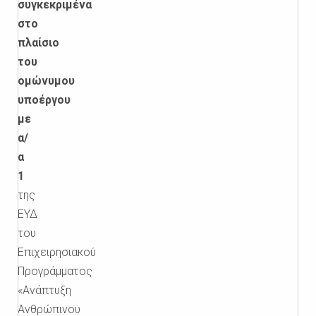
συγκεκριμένα
στο
πλαίσιο
του
ομώνυμου
υποέργου
με
α/
α
1
της
ΕΥΔ
του
Επιχειρησιακού
Προγράμματος
«Ανάπτυξη
Ανθρώπινου