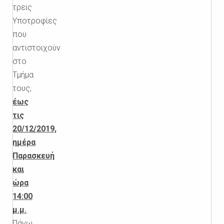
τρεις
Υποτροφίες
που
αντιστοιχούν
στο
Τμήμα
τους,
έως
τις
20/12/2019,
ημέρα
Παρασκευή
και
ώρα
14:00
μ.μ.
Πάνω