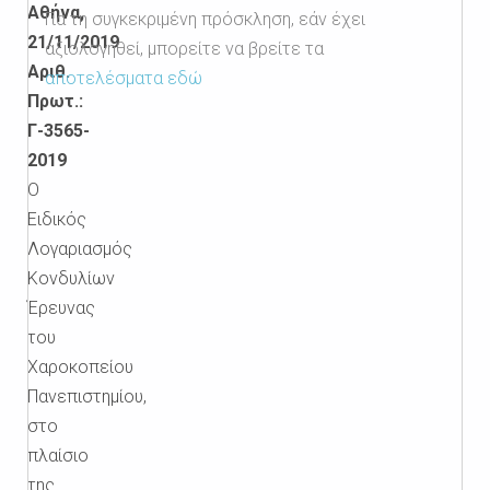
Αθήνα,
Για τη συγκεκριμένη πρόσκληση, εάν έχει
21/11/2019
αξιολογηθεί, μπορείτε να βρείτε τα
Αριθ.
αποτελέσματα εδώ
Πρωτ.:
Γ-3565-
2019
Ο
Ειδικός
Λογαριασμός
Κονδυλίων
Έρευνας
του
Χαροκοπείου
Πανεπιστημίου,
στο
πλαίσιο
της