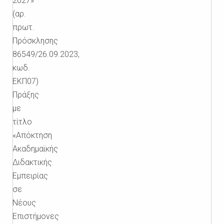
2027»
(αρ.
πρωτ.
Πρόσκλησης
86549/26.09.2023,
κωδ.
ΕΚΠ07)
Πράξης
με
τίτλο
«Απόκτηση
Ακαδημαϊκής
Διδακτικής
Εμπειρίας
σε
Νέους
Επιστήμονες