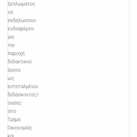
Διπλώματος
να
εκδηλώσουν
ενδιαφέρον
για
την
παροχή
διδακτικού
έργου
ως
εντεταλμένοι
διδάσκοντες/
ουσες
στο
Τμήμα
Οικονομίας
και