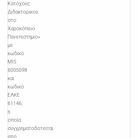
Κατόχους
Διδακτορικού
στο
Χαροκόπειο
Πανεπιστήμιο»
με
κωδικό
MIS
6005098
και
κωδικό
ΕΛΚΕ
61146,
η
οποία
συγχρηματοδοτείται
από