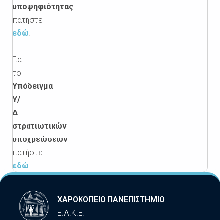
υποψηφιότητας
πατήστε
εδώ
.
Για
το
Υπόδειγμα
Υ/
Δ
στρατιωτικών
υποχρεώσεων
πατήστε
εδώ
.
ΧΑΡΟΚΟΠΕΙΟ ΠΑΝΕΠΙΣΤΗΜΙΟ
Ε.Λ.Κ.Ε.