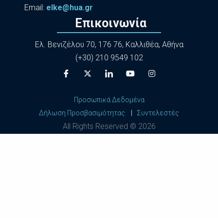
Εmail:
elke@hua.gr
Επικοινωνία
Ελ. Βενιζέλου 70, 176 76, Καλλιθέα, Αθήνα
(+30) 210 9549 102
Προσωπικά Δεδομένα
Δήλωση Προσβασιμότητας
|
Συντελεστές
All Rights Reserved ©
2026
Harokopio University of Athens