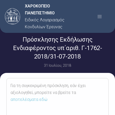
Μετάβαση
ΧΑΡΟΚΟΠΕΙΟ
στο
ΠΑΝΕΠΙΣΤΗΜΙΟ
Menu
περιεχόμενο
Ειδικός Λογαριασμός
Κονδυλίων Έρευνας
Πρόσκλησης Εκδήλωσης
Ενδιαφέροντος υπ΄αριθ. Γ-1762-
2018/31-07-2018
31 Ιουλίου, 2018
Για τη συγκεκριμένη πρόσκληση, εάν έχει
αξιολογηθεί, μπορείτε να βρείτε τα
αποτελέσματα εδώ