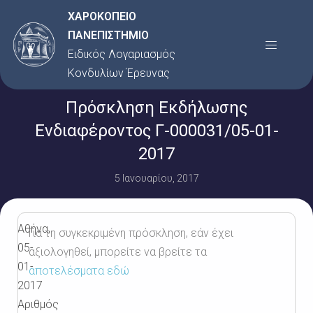
Μετάβαση
ΧΑΡΟΚΟΠΕΙΟ
στο
ΠΑΝΕΠΙΣΤΗΜΙΟ
Menu
περιεχόμενο
Ειδικός Λογαριασμός
Κονδυλίων Έρευνας
Πρόσκληση Εκδήλωσης
Ενδιαφέροντος Γ-000031/05-01-
2017
5 Ιανουαρίου, 2017
Αθήνα,
Για τη συγκεκριμένη πρόσκληση, εάν έχει
05-
αξιολογηθεί, μπορείτε να βρείτε τα
01-
αποτελέσματα εδώ
2017
Αριθμός