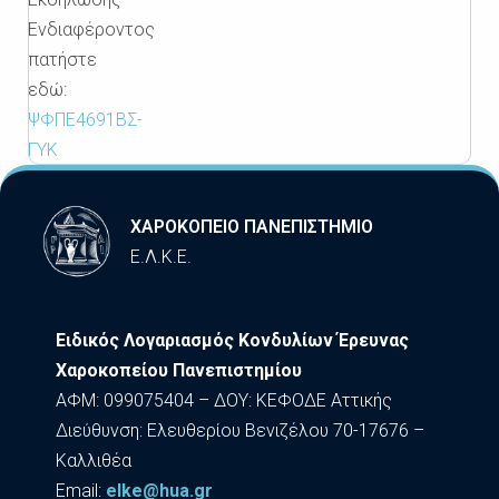
Ενδιαφέροντος
πατήστε
εδώ:
ΨΦΠΕ4691ΒΣ-
ΓΥΚ
ΧΑΡΟΚΟΠΕΙΟ ΠΑΝΕΠΙΣΤΗΜΙΟ
Ε.Λ.Κ.Ε.
Ειδικός Λογαριασμός Κονδυλίων Έρευνας
Χαροκοπείου Πανεπιστημίου
ΑΦΜ: 099075404 – ΔΟΥ: ΚΕΦΟΔΕ Αττικής
Διεύθυνση: Ελευθερίου Βενιζέλου 70-17676 –
Καλλιθέα
Εmail:
elke@hua.gr