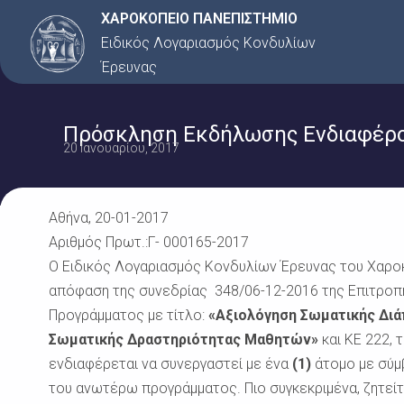
Μετάβαση
ΧΑΡΟΚΟΠΕΙΟ ΠΑΝΕΠΙΣΤΗΜΙΟ
στο
Ειδικός Λογαριασμός Κονδυλίων
περιεχόμενο
Έρευνας
Πρόσκληση Εκδήλωσης Ενδιαφέρον
20 Ιανουαρίου, 2017
Αθήνα, 20-01-2017
Αριθμός Πρωτ.:Γ- 000165-2017
Ο Ειδικός Λογαριασμός Κονδυλίων Έρευνας του Χαροκ
απόφαση της συνεδρίας 348/06-12-2016 της Επιτροπή
Προγράμματος με τίτλο:
«Αξιολόγηση Σωματικής Διά
Σωματικής Δραστηριότητας Μαθητών»
και ΚΕ 222, 
ενδιαφέρεται να συνεργαστεί με ένα
(1)
άτομο με σύμ
του ανωτέρω προγράμματος. Πιο συγκεκριμένα, ζητείτα