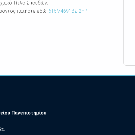
χιακό Τίτλο Σπουδών.
έροντος πατήστε εδώ:
6Τ5Μ4691ΒΣ-2ΗΡ
είου Πανεπιστημίου
έα