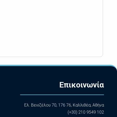
Επικοινωνία
Ελ. Βενιζέλου 70, 176 76, Καλλιθέα, Αθήνα
(+30) 210 9549 102