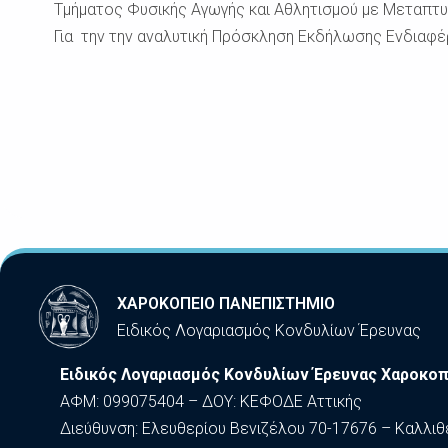
Τμήματος Φυσικής Αγωγής και Αθλητισμού με Μεταπτυ
Για την την αναλυτική Πρόσκληση Εκδήλωσης Ενδιαφ
ΧΑΡΟΚΟΠΕΙΟ ΠΑΝΕΠΙΣΤΗΜΙΟ
Ειδικός Λογαριασμός Κονδυλίων Έρευνας
Ειδικός Λογαριασμός Κονδυλίων Έρευνας Χαροκοπ
ΑΦΜ: 099075404 – ΔΟΥ: ΚΕΦΟΔΕ Αττικής
Διεύθυνση: Ελευθερίου Βενιζέλου 70-17676 – Καλλιθ