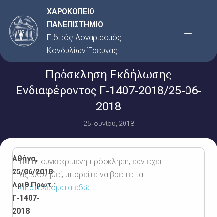
Μετάβαση
ΧΑΡΟΚΟΠΕΙΟ
στο
ΠΑΝΕΠΙΣΤΗΜΙΟ
Menu
περιεχόμενο
Ειδικός Λογαριασμός
Κονδυλίων Έρευνας
Πρόσκληση Εκδήλωσης
Ενδιαφέροντος Γ-1407-2018/25-06-
2018
25 Ιουνίου, 2018
Αθήνα,
Για τη συγκεκριμένη πρόσκληση, εάν έχει
25/06/2018
αξιολογηθεί, μπορείτε να βρείτε τα
Αριθ.Πρωτ.:
αποτελέσματα εδώ
Γ-1407-
2018