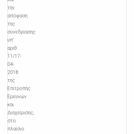
την
απόφαση
της
συνεδρίασης
υπ’
αριθ.
11/17-
04-
2018
της
Επιτροπής
Ερευνών
και
Διαχείρισης,
στο
πλαίσιο