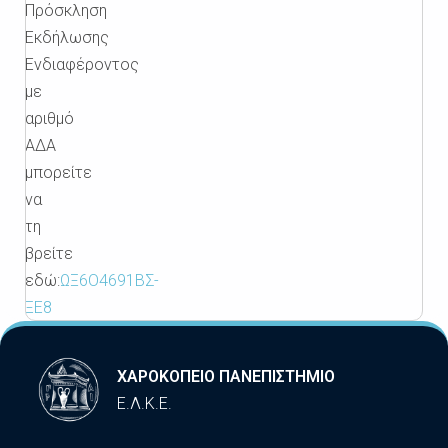
Πρόσκληση
Εκδήλωσης
Ενδιαφέροντος
με
αριθμό
ΑΔΑ
μπορείτε
να
τη
βρείτε
εδώ:
ΩΞ6Ο4691ΒΣ-
ΞΕ8
ΧΑΡΟΚΟΠΕΙΟ ΠΑΝΕΠΙΣΤΗΜΙΟ
Ε.Λ.Κ.Ε.