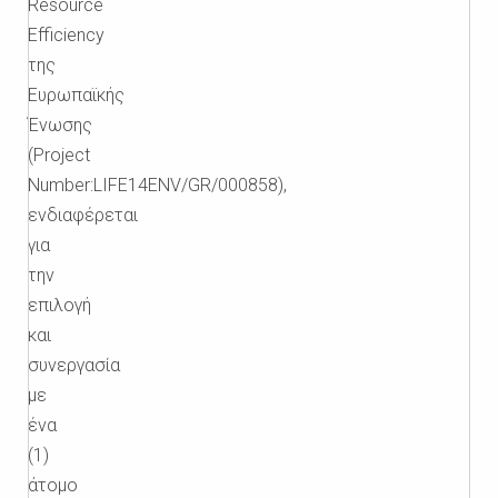
Resource
Efficiency
της
Ευρωπαϊκής
Ένωσης
(Project
Number:LIFE14ENV/GR/000858),
ενδιαφέρεται
για
την
επιλογή
και
συνεργασία
με
ένα
(1)
άτομο