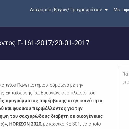
Διαχείριση Έργων/Προγραμμάτων
Μεταφο
τος Γ-161-2017/20-01-2017
Για
μπ
οπείου Πανεπιστημίου, σύμφωνα με την
ς Εκπαίδευσης και Ερευνών, στο πλαίσιο του
ός προγράμματος παρέμβασης στην κοινότητα
ύ και φυσικού περιβάλλοντος για την
ηψη του σακχαρώδους διαβήτη σε οικογένειες
es)», HORIZON 2020
, με κωδικό ΚΕ 301, το οποίο