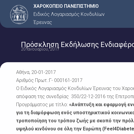
Μετάβαση
ΧΑΡΟΚΟΠΕΙΟ ΠΑΝΕΠΙΣΤΗΜΙΟ
στο
Ειδικός Λογαριασμός Κονδυλίων
περιεχόμενο
Έρευνας
Πρόσκληση Εκδήλωσης Ενδιαφέρον
20 Ιανουαρίου, 2017
Αθήνα, 20-01-2017
Αριθμός Πρωτ.:Γ- 000161-2017
Ο Ειδικός Λογαριασμός Κονδυλίων Έρευνας του Χαροκ
απόφαση της συνεδρίας 350/22-12-2016 της Επιτροπή
Προγράμματος με τίτλο:
«Ανάπτυξη και εφαρμογή εν
για τη διαμόρφωση ενός υποστηρικτικού κοινωνικο
τροποποίηση του τρόπου ζωής με σκοπό την πρόλ
υψηλού κινδύνου σε όλη την Ευρώπη (Feel4Diabet