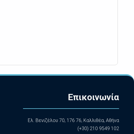
Επικοινωνία
Ελ. Βενιζέλου 70, 176 76, Καλλιθέα, Αθήνα
(+30) 210 9549 102