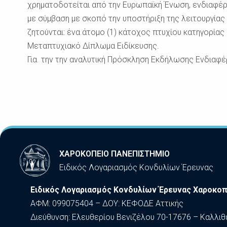
χρηματοδοτείται από την Ευρωπαϊκή Ένωση, ενδιαφέρετ
με σύμβαση με σκοπό την υποστήριξη της λειτουργίας
ζητούνται: ένα άτομο (1) κάτοχος πτυχίου κατηγορίας
Μεταπτυχιακό Δίπλωμα Ειδίκευσης.
Για την την αναλυτική Πρόσκληση Εκδήλωσης Ενδιαφ
ΧΑΡΟΚΟΠΕΙΟ ΠΑΝΕΠΙΣΤΗΜΙΟ
Ειδικός Λογαριασμός Κονδυλίων Έρευνας
Ειδικός Λογαριασμός Κονδυλίων Έρευνας Χαροκοπ
ΑΦΜ: 099075404 – ΔΟΥ: ΚΕΦΟΔΕ Αττικής
Διεύθυνση: Ελευθερίου Βενιζέλου 70-17676 – Καλλιθ