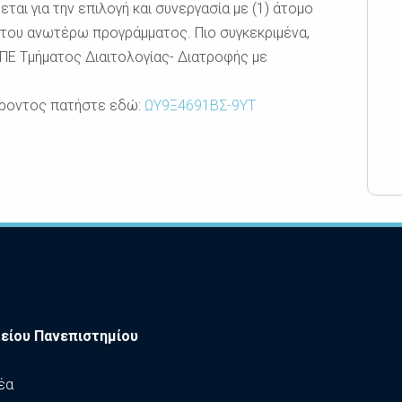
αι για την επιλογή και συνεργασία με (1) άτομο
 του ανωτέρω προγράμματος. Πιο συγκεκριμένα,
 ΠΕ Τμήματος Διαιτολογίας- Διατροφής με
έροντος πατήστε εδώ:
ΩΥ9Ξ4691ΒΣ-9ΥΤ
είου Πανεπιστημίου
έα