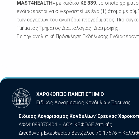
MAST
4
HEALTH
»
με κωδικό
Κ
E
339
, το οποίο χρηματ
ενδιαφέρεται να συνεργαστεί με ένα (1) άτομο με σύ
των εργασιών του ανωτέρω προγράμματος. Πιο συγκεκρ
Τμήματος Τμήματος Διαιτολογίας- Διατροφής.
Για την αναλυτική Πρόσκληση Εκδήλωσης Ενδιαφέρον
ΧΑΡΟΚΟΠΕΙΟ ΠΑΝΕΠΙΣΤΗΜΙΟ
Ειδικός Λογαριασμός Κονδυλίων Έρευνας
Ειδικός Λογαριασμός Κονδυλίων Έρευνας Χαροκοπ
ΑΦΜ: 099075404 – ΔΟΥ: ΚΕΦΟΔΕ Αττικής
Διεύθυνση: Ελευθερίου Βενιζέλου 70-17676 – Καλλιθ