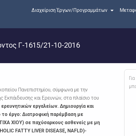
Διαχείριση Έργων/Προγραμμάτων
Μεταφο
τος Γ-1615/21-10-2016
Για
μπ
οπείου Πανεπιστημίου, σύμφωνα με την
ς Εκπάιδευσης και Ερευνών, στα πλαίσιο του
 ερευνητικών εργαλείων. Δημιουργία και
 το έργο: Διατροφική παρέμβαση με
ΙΧΑ ΧΙΟΥ) σε παχύσαρκους ασθενείς με μη
HOLIC
FATTY
LIVER
DISEASE
,
NAFLD
)-