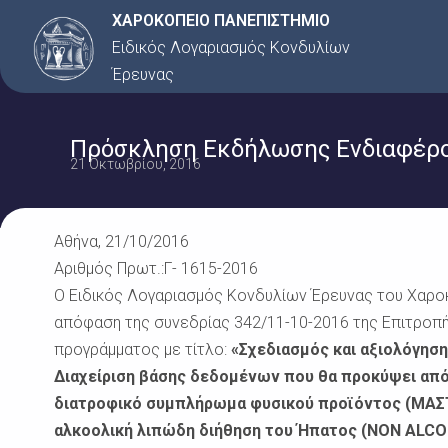
Μετάβαση
ΧΑΡΟΚΟΠΕΙΟ ΠΑΝΕΠΙΣΤΗΜΙΟ
στο
Ειδικός Λογαριασμός Κονδυλίων
περιεχόμενο
Έρευνας
Πρόσκληση Εκδήλωσης Ενδιαφέρον
21 Οκτωβρίου, 2016
Αθήνα, 21/10/2016
Αριθμός Πρωτ.:Γ- 1615-2016
Ο Ειδικός Λογαριασμός Κονδυλίων Έρευνας του Χαροκ
απόφαση της συνεδρίας 342/11-10-2016 της Επιτροπή
προγράμματος με τίτλο:
«Σχεδιασμός και αξιολόγηση
Διαχείριση βάσης δεδομένων που θα προκύψει από
διατροφικό συμπλήρωμα φυσικού προϊόντος (ΜΑΣΤ
αλκοολική λιπώδη διήθηση του Ήπατος (
NON
ALCO