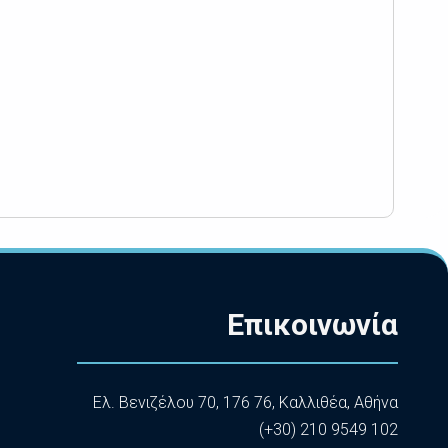
Επικοινωνία
Ελ. Βενιζέλου 70, 176 76, Καλλιθέα, Αθήνα
(+30) 210 9549 102