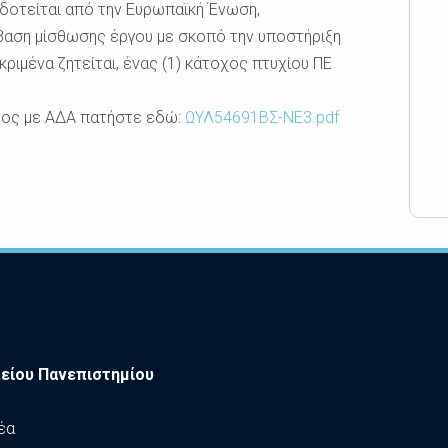
οδοτείται από την Ευρωπαϊκή Ένωση,
μβαση μίσθωσης έργου με σκοπό την υποστήριξη
ιμένα ζητείται, ένας (1) κάτοχος πτυχίου ΠΕ
τος με ΑΔΑ πατήστε εδώ:
ΩΥΛ54691ΒΣ-ΝΕ3.pdf
είου Πανεπιστημίου
έα