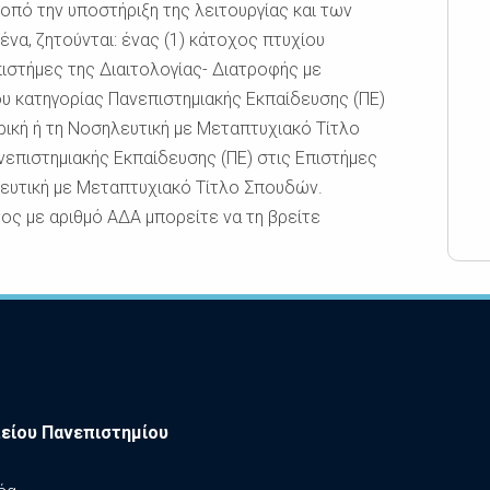
κοπό την υποστήριξη της λειτουργίας και των
να, ζητούνται: ένας (1) κάτοχος πτυχίου
ιστήμες της Διαιτολογίας- Διατροφής με
υ κατηγορίας Πανεπιστημιακής Εκπαίδευσης (ΠΕ)
τρική ή τη Νοσηλευτική με Μεταπτυχιακό Τίτλο
νεπιστημιακής Εκπαίδευσης (ΠΕ) στις Επιστήμες
ηλευτική με Μεταπτυχιακό Τίτλο Σπουδών.
ος με αριθμό ΑΔΑ μπορείτε να τη βρείτε
είου Πανεπιστημίου