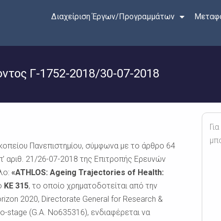
Διαχείριση Έργων/Προγραμμάτων
Μεταφο
τος Γ-1752-2018/30-07-2018
Για
μπ
κοπείου Πανεπιστημίου, σύμφωνα με το άρθρο 64
π’ αριθ. 21/26-07-2018 της Επιτροπής Ερευνών
τλο:
«ATHLOS: Ageing Trajectories of Health:
ό
ΚE 315
, το οποίο χρηματοδοτείται από την
zon 2020, Directorate General for Research &
-stage (G.A. No635316), ενδιαφέρεται να