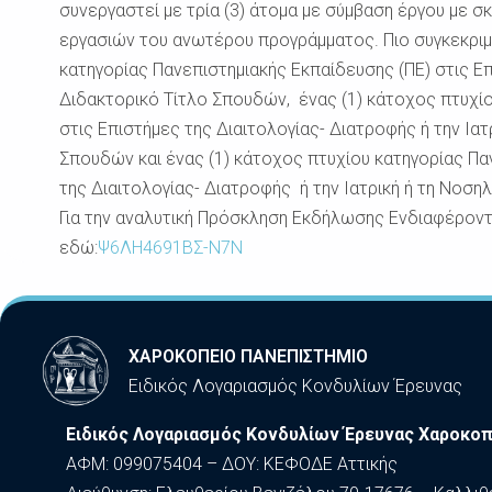
συνεργαστεί με τρία (3) άτομα με σύμβαση έργου με σ
εργασιών του ανωτέρου προγράμματος. Πιο συγκεκριμέ
κατηγορίας Πανεπιστημιακής Εκπαίδευσης (ΠΕ) στις Επ
Διδακτορικό Τίτλο Σπουδών, ένας (1) κάτοχος πτυχίο
στις Επιστήμες της Διαιτολογίας- Διατροφής ή την Ια
Σπουδών και ένας (1) κάτοχος πτυχίου κατηγορίας Πα
της Διαιτολογίας- Διατροφής ή την Ιατρική ή τη Νοσ
Για την αναλυτική Πρόσκληση Εκδήλωσης Ενδιαφέροντ
εδώ:
Ψ6ΛΗ4691ΒΣ-Ν7Ν
ΧΑΡΟΚΟΠΕΙΟ ΠΑΝΕΠΙΣΤΗΜΙΟ
Ειδικός Λογαριασμός Κονδυλίων Έρευνας
Ειδικός Λογαριασμός Κονδυλίων Έρευνας Χαροκοπ
ΑΦΜ: 099075404 – ΔΟΥ: ΚΕΦΟΔΕ Αττικής