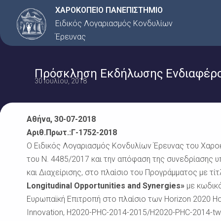
Μετάβαση
ΧΑΡΟΚΟΠΕΙΟ ΠΑΝΕΠΙΣΤΗΜΙΟ
στο
Ειδικός Λογαριασμός Κονδυλίων
περιεχόμενο
Έρευνας
Πρόσκληση Εκδήλωσης Ενδιαφέρον
30 Ιουλίου, 2018
Αθήνα, 30-07-2018
Αριθ.Πρωτ.:Γ-1752-2018
Ο Ειδικός Λογαριασμός Κονδυλίων Έρευνας του Χαρο
του Ν. 4485/2017 και την απόφαση της συνεδρίασης υ
και Διαχείρισης, στο πλαίσιο του Προγράμματος με τί
Longitudinal Opportunities and Synergies»
με κωδικ
Ευρωπαϊκή Επιτροπή στο πλαίσιο των Horizon 2020 Hori
Innovation, H2020-PHC-2014-2015/H2020-PHC-2014-two