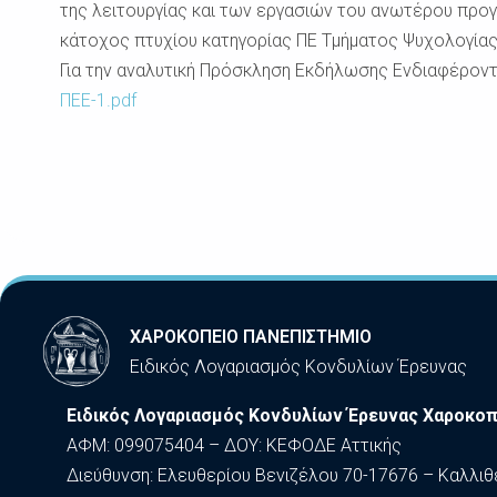
της λειτουργίας και των εργασιών του ανωτέρου προγρ
κάτοχος πτυχίου κατηγορίας ΠΕ Τμήματος Ψυχολογία
Για την αναλυτική Πρόσκληση Εκδήλωσης Ενδιαφέρον
ΠΕΕ-1.pdf
ΧΑΡΟΚΟΠΕΙΟ ΠΑΝΕΠΙΣΤΗΜΙΟ
Ειδικός Λογαριασμός Κονδυλίων Έρευνας
Ειδικός Λογαριασμός Κονδυλίων Έρευνας Χαροκοπ
ΑΦΜ: 099075404 – ΔΟΥ: ΚΕΦΟΔΕ Αττικής
Διεύθυνση: Ελευθερίου Βενιζέλου 70-17676 – Καλλιθ