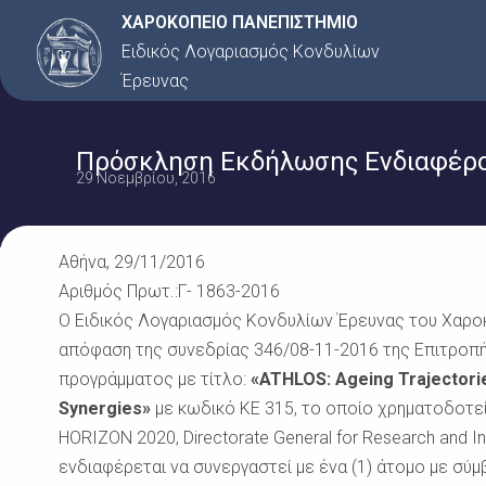
Μετάβαση
ΧΑΡΟΚΟΠΕΙΟ ΠΑΝΕΠΙΣΤΗΜΙΟ
στο
Ειδικός Λογαριασμός Κονδυλίων
περιεχόμενο
Έρευνας
Πρόσκληση Εκδήλωσης Ενδιαφέρον
29 Νοεμβρίου, 2016
Αθήνα, 29/11/2016
Αριθμός Πρωτ.:Γ- 1863-2016
Ο Ειδικός Λογαριασμός Κονδυλίων Έρευνας του Χαροκ
απόφαση της συνεδρίας 346/08-11-2016 της Επιτροπή
προγράμματος με τίτλο:
«ATHLOS: Ageing Trajectorie
Synergies»
με κωδικό ΚE 315, το οποίο χρηματοδοτε
HORIZON 2020, Directorate General for Research and I
ενδιαφέρεται να συνεργαστεί με ένα (1) άτομο με σύ