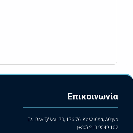
Επικοινωνία
Ελ. Βενιζέλου 70, 176 76, Καλλιθέα, Αθήνα
(+30) 210 9549 102