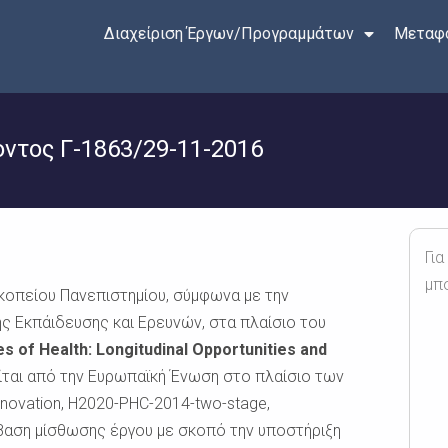
Διαχείριση Έργων/Προγραμμάτων
Μεταφο
τος Γ-1863/29-11-2016
Για
μπ
οπείου Πανεπιστημίου, σύμφωνα με την
ς Εκπάιδευσης και Ερευνών, στα πλαίσιο του
s of Health: Longitudinal Opportunities and
ίται από την Ευρωπαϊκή Ένωση στο πλαίσιο των
nnovation, H2020-PHC-2014-two-stage,
μβαση μίσθωσης έργου με σκοπό την υποστήριξη