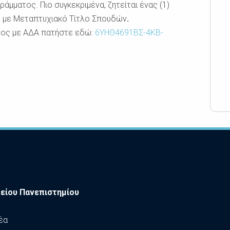
άμματος. Πιο συγκεκριμένα, ζητείται ένας (1)
ς με Μεταπτυχιακό Τίτλο Σπουδών
.
τος με ΑΔΑ πατήστε εδώ:
6ΥΗΘ4691ΒΣ-4ΚΒ-
είου Πανεπιστημίου
έα